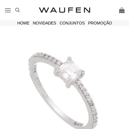
Skip
to
content
HOME
|
NOVIDADES
|
CONJUNTOS
|
PROMOÇÃO