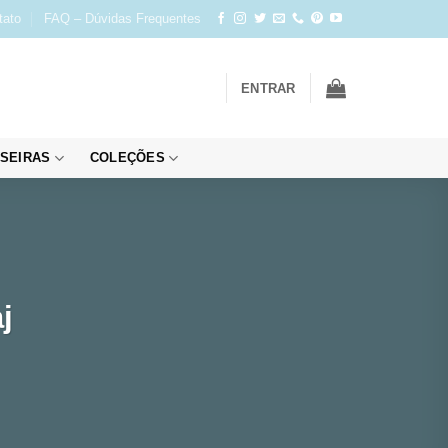
tato
FAQ – Dúvidas Frequentes
ENTRAR
SEIRAS
COLEÇÕES
j