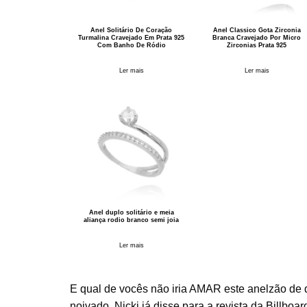
Anel Solitário De Coração
Anel Classico Gota Zirconia
Turmalina Cravejado Em Prata 925
Branca Cravejado Por Micro
Com Banho De Ródio
Zirconias Prata 925
Ler mais
Ler mais
Anel duplo solitário e meia
aliança rodio branco semi joia
Ler mais
E qual de vocês não iria AMAR este anelzão de 
noivado. Nicki já disse para a revista da Billbo