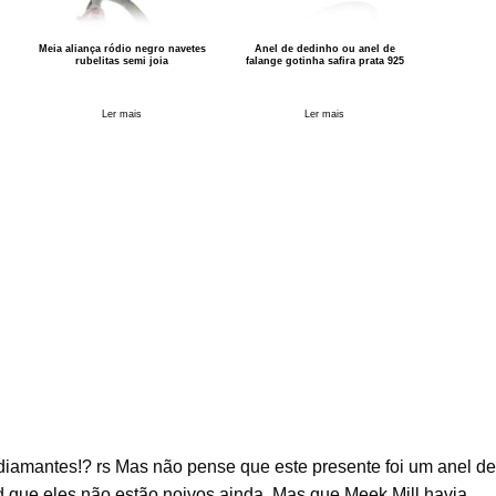
Meia aliança ródio negro navetes
Anel de dedinho ou anel de
rubelitas semi joia
falange gotinha safira prata 925
Ler mais
Ler mais
diamantes!? rs Mas não pense que este presente foi um anel de
ard que eles não estão noivos ainda. Mas que Meek Mill havia