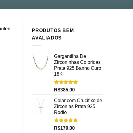
ufen
PRODUTOS BEM
AVALIADOS
Gargantilha De
Zirconinhas Coloridas
Prata 925 Banho Ouro
18K
Avaliação
R$
385,00
5.00
de 5
Colar com Crucifixo de
Zirconias Prata 925
Rodio
Avaliação
R$
179,00
5.00
de 5