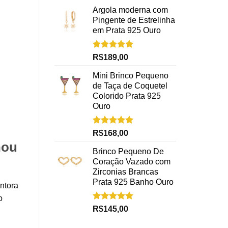
Argola moderna com
Pingente de Estrelinha
em Prata 925 Ouro
Avaliação
R$
189,00
5.00
de 5
Mini Brinco Pequeno
de Taça de Coquetel
Colorido Prata 925
Ouro
Avaliação
R$
168,00
5.00
de 5
hou
Brinco Pequeno De
Coração Vazado com
Zirconias Brancas
Prata 925 Banho Ouro
ntora
o
Avaliação
R$
145,00
5.00
de 5