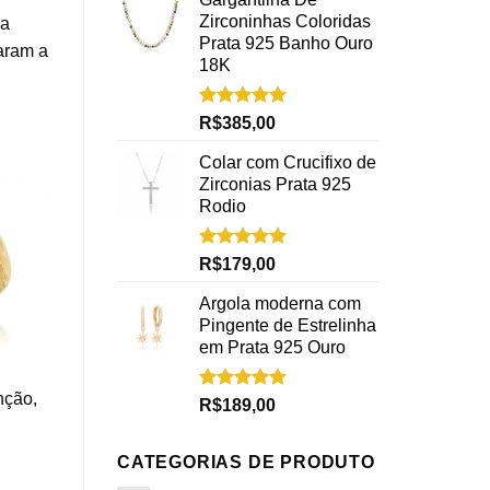
Zirconinhas Coloridas
na
Prata 925 Banho Ouro
aram a
18K
Avaliação
R$
385,00
5.00
de 5
Colar com Crucifixo de
Zirconias Prata 925
Rodio
anel
osa
ro
Avaliação
R$
179,00
5.00
de 5
Argola moderna com
Pingente de Estrelinha
em Prata 925 Ouro
nção,
Avaliação
R$
189,00
5.00
de 5
CATEGORIAS DE PRODUTO