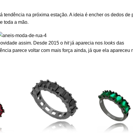
 tendência na próxima estação. A ideia é encher os dedos de
e toda a mão.
novidade assim. Desde 2015 o
hit
já aparecia nos
looks
das
ência parece voltar com mais força ainda, já que ela apareceu 
Meia aliança rodio negro
io negro
Meia aliança ródio ne
zirconias pretas carrés
gotinhas
com zirconias verd
semi joia
semi joia