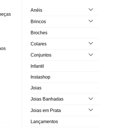
Anéis
 peças
Brincos
Broches
Colares
nos
Conjuntos
Infantil
Instashop
Joias
gro
es
Joias Banhadas
Joias em Prata
Lançamentos