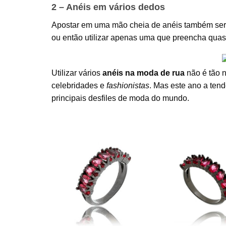
2 – Anéis em vários dedos
Apostar em uma mão cheia de anéis também será
ou então utilizar apenas uma que preencha quas
Utilizar vários
anéis na moda de rua
não é tão 
celebridades e
fashionistas
. Mas este ano a tend
principais desfiles de moda do mundo.
Meia aliança ród
Meia aliança ródio negro
urquesa semi
de zirconias em 
navetes rubelitas semi
negro Burton
rubelitas
joia