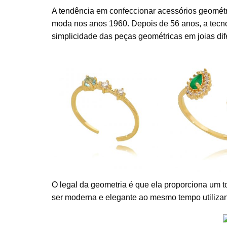
A tendência em confeccionar acessórios geométr
moda nos anos 1960. Depois de 56 anos, a tecno
simplicidade das peças geométricas em joias dif
Anel falange flut
Skinny ring Meghan
lho grego
anel dedinho de 
Markle agua marinha e
nias brancas
esmeralda cra
zirconias prata 925 banho
a dourado
prata 925 banh
ouro
O legal da geometria é que ela proporciona um 
ser moderna e elegante ao mesmo tempo utiliza