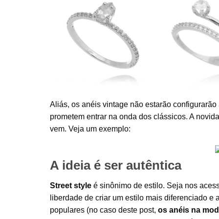
de coração
Anel Classico Gota
Anel duplo solit
nca com meio
Zirconia Branca
meia aliança rodi
açõezinhos
Cravejado Por Micro
semi joia
a 925
Zirconias Prata 925
Aliás, os anéis vintage não estarão configurar
prometem entrar na onda dos clássicos. A novid
vem. Veja um exemplo:
A ideia é ser autêntica
Street style
é sinônimo de estilo. Seja nos aces
liberdade de criar um estilo mais diferenciado e
populares (no caso deste post,
os anéis na mod