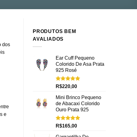
PRODUTOS BEM
AVALIADOS
o dos
éis
Ear Cuff Pequeno
Colorido De Asa Prata
925 Rosé
Avaliação
R$
220,00
5.00
de 5
Mini Brinco Pequeno
de Abacaxi Colorido
ntre
Ouro Prata 925
s e
Avaliação
R$
165,00
5.00
de 5
Gargantilha De