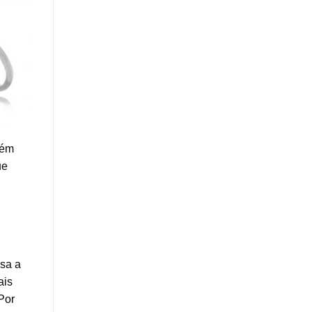
el
nias
bém
ue
ssa a
ais
Por