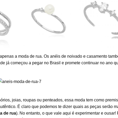
ário e
Anel fininho ajustav
Anel de perola shell e
o branco
skinny ring oval zirco
zirconia prata 925
prata 925
ão apenas a moda de rua. Os anéis de noivado e casamento tam
ade já começou a pegar no Brasil e promete continuar no ano q
sórios, joias, roupas ou penteados, essa moda tem como premi
 autêntico. É claro que podemos te dizer quais as peças serão m
a de rua
). No entanto, o que vale aqui é experimentar e ousar! 