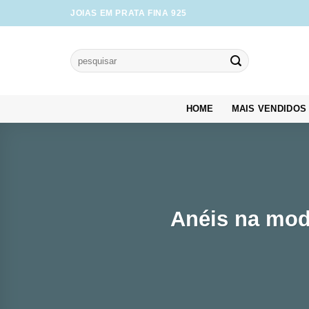
Skip
JOIAS EM PRATA FINA 925
to
content
Pesquisar
por:
HOME
MAIS VENDIDOS
Anéis na moda