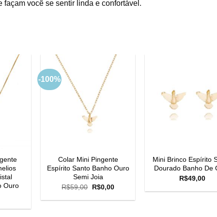
façam você se sentir linda e confortável.
-100%
ngente
Colar Mini Pingente
Mini Brinco Espírito 
elios
Espírito Santo Banho Ouro
Dourado Banho De 
istal
Semi Joia
R$
49,00
o Ouro
O
O
R$
59,00
R$
0,00
preço
preço
original
atual
era:
é:
R$59,00.
R$0,00.