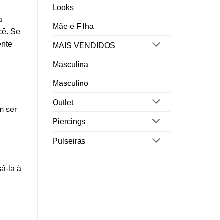
Looks
a
Mãe e Filha
cê. Se
ente
MAIS VENDIDOS
Masculina
Masculino
Outlet
m ser
Piercings
Pulseiras
sá-la à