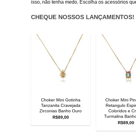
isso, não tenha medo. Escolha os acessórios que 
CHEQUE NOSSOS LANÇAMENTOS!
Retangulo
Choker Mini Gotinha
Choker Mini Pi
loridos e
Tanzanita Cravejada
Retangulo Espin
lina Banho
Zirconias Banho Ouro
Coloridos e Cr
o
Turmalina Banh
R$
89,00
00
R$
89,00