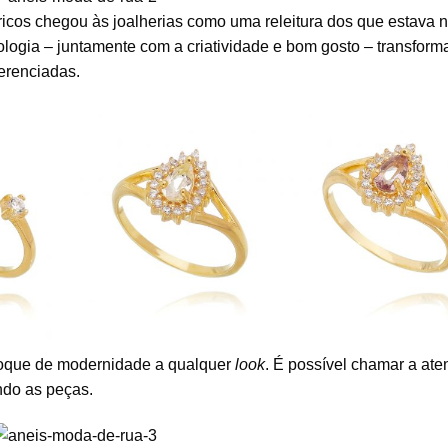
icos chegou às joalherias como uma releitura dos que estava 
logia – juntamente com a criatividade e bom gosto – transform
erenciadas.
uante ou
Anel de falange ou anel
Anel pinky finger ou 
gotinha
dedinho gota citrino
de falange ametista r
vejada
amarelo prata 925 banho
prata 925 banho ou
o ouro
ouro
toque de modernidade a qualquer
look
. É possível chamar a ate
ndo as peças.