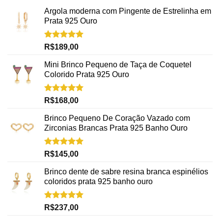
Argola moderna com Pingente de Estrelinha em
Prata 925 Ouro
Avaliação
R$
189,00
5.00
de 5
Mini Brinco Pequeno de Taça de Coquetel
Colorido Prata 925 Ouro
Avaliação
R$
168,00
5.00
de 5
Brinco Pequeno De Coração Vazado com
Zirconias Brancas Prata 925 Banho Ouro
Avaliação
R$
145,00
5.00
de 5
Brinco dente de sabre resina branca espinélios
coloridos prata 925 banho ouro
Avaliação
R$
237,00
5.00
de 5