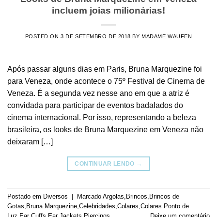
incluem joias milionárias!
POSTED ON
3 DE SETEMBRO DE 2018
BY
MADAME WAUFEN
Após passar alguns dias em Paris, Bruna Marquezine foi
para Veneza, onde acontece o 75º Festival de Cinema de
Veneza. É a segunda vez nesse ano em que a atriz é
convidada para participar de eventos badalados do
cinema internacional. Por isso, representando a beleza
brasileira, os looks de Bruna Marquezine em Veneza não
deixaram […]
CONTINUAR LENDO
→
Postado em
Diversos
|
Marcado
Argolas
,
Brincos
,
Brincos de
Gotas
,
Bruna Marquezine
,
Celebridades
,
Colares
,
Colares Ponto de
Luz
,
Ear Cuffs
,
Ear Jackets
,
Piercings
Deixe um comentário