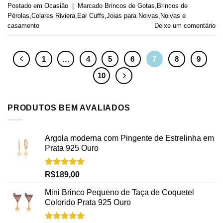
Postado em
Ocasião
|
Marcado
Brincos de Gotas
,
Brincos de
Pérolas
,
Colares Riviera
,
Ear Cuffs
,
Joias para Noivas
,
Noivas e
casamento
Deixe um comentário
1
…
4
5
6
7
8
9
10
PRODUTOS BEM AVALIADOS
Argola moderna com Pingente de Estrelinha em
Prata 925 Ouro
Avaliação
R$
189,00
5.00
de 5
Mini Brinco Pequeno de Taça de Coquetel
Colorido Prata 925 Ouro