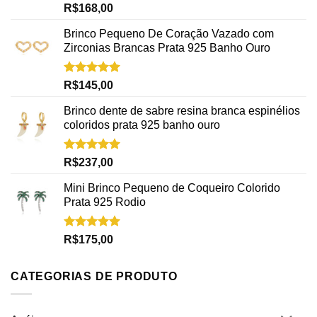
Avaliação
R$
168,00
5.00
de 5
Brinco Pequeno De Coração Vazado com
Zirconias Brancas Prata 925 Banho Ouro
Avaliação
R$
145,00
5.00
de 5
Brinco dente de sabre resina branca espinélios
coloridos prata 925 banho ouro
Avaliação
R$
237,00
5.00
de 5
Mini Brinco Pequeno de Coqueiro Colorido
Prata 925 Rodio
Avaliação
R$
175,00
5.00
de 5
CATEGORIAS DE PRODUTO