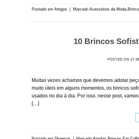
Postado em
Artigos
|
Marcado
Acessórios da Moda
,
Brinc
10 Brincos Sofist
POSTED ON
17 D
Muitas vezes achamos que devemos adotar peças 
muito úteis em alguns momentos, os brincos sof
usados no dia à dia. Por isso, nesse post, vam
[…]
Postado em
Diversos
|
Marcado
Argolas
,
Brincos
,
Ear Cuff