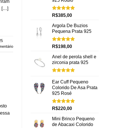
925 Rodio
riram
s […]
Avaliação
R$
385,00
5.00
de 5
Argola De Buzios
Pequena Prata 925
25
Avaliação
R$
198,00
entário
5.00
de 5
Anel de perola shell e
zirconia prata 925
Avaliação
5.00
de 5
Ear Cuff Pequeno
Colorido De Asa Prata
925 Rosé
osto
Avaliação
R$
220,00
5.00
de 5
nessa
Mini Brinco Pequeno
de Abacaxi Colorido