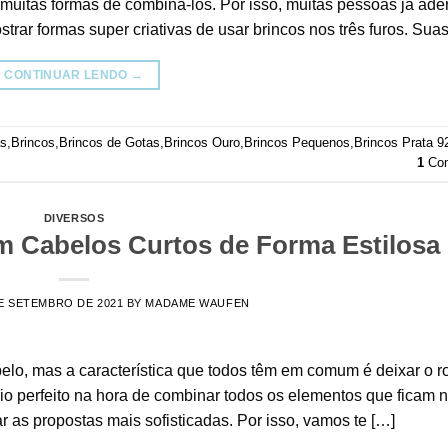
muitas formas de combiná-los. Por isso, muitas pessoas já ade
trar formas super criativas de usar brincos nos três furos. Sua
CONTINUAR LENDO
→
as
,
Brincos
,
Brincos de Gotas
,
Brincos Ouro
,
Brincos Pequenos
,
Brincos Prata 9
1
Com
DIVERSOS
 Cabelos Curtos de Forma Estilosa
E SETEMBRO DE 2021
BY
MADAME WAUFEN
elo, mas a característica que todos têm em comum é deixar o r
rio perfeito na hora de combinar todos os elementos que ficam 
r as propostas mais sofisticadas. Por isso, vamos te […]