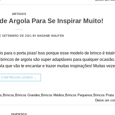
ARTIGOS
de Argola Para Se Inspirar Muito!
E SETEMBRO DE 2021
BY
MADAME WAUFEN
s para o porta joias! Isso porque esse modelo de brinco é tota
s brincos de argola são super adaptáveis para qualquer ocasião.
la que vão te encantar e trazer muitas inspirações! Muitas vez
CONTINUAR LENDO
→
as
,
Brincos
,
Brincos Grandes
,
Brincos Médios
,
Brincos Pequenos
,
Brincos Prata
Deixe um co
DIVERSOS