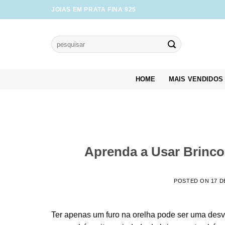
Skip
JOIAS EM PRATA FINA 925
to
content
Pesquisar
por:
HOME
MAIS VENDIDOS
Aprenda a Usar Brinco
POSTED ON
17 D
Ter apenas um furo na orelha pode ser uma des