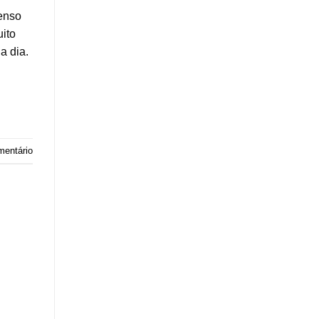
tenso
ito
a dia.
mentário