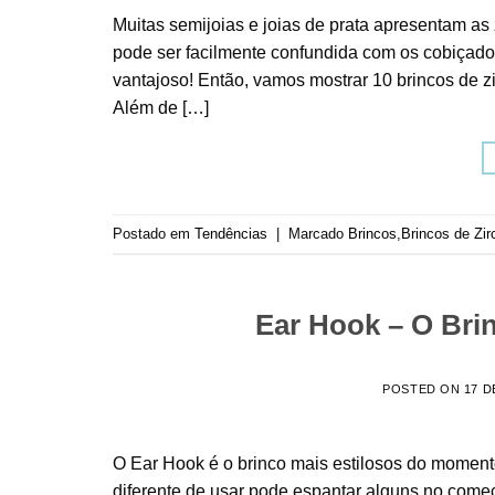
Muitas semijoias e joias de prata apresentam as 
pode ser facilmente confundida com os cobiçado
vantajoso! Então, vamos mostrar 10 brincos de zi
Além de […]
Postado em
Tendências
|
Marcado
Brincos
,
Brincos de Zir
Ear Hook – O Bri
POSTED ON
17 D
O Ear Hook é o brinco mais estilosos do momento
diferente de usar pode espantar alguns no come