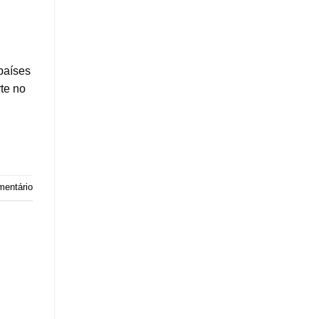
países
te no
mentário