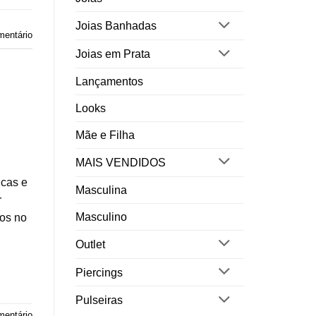
Joias Banhadas
mentário
Joias em Prata
Lançamentos
Looks
Mãe e Filha
MAIS VENDIDOS
icas e
Masculina
r
Masculino
dos no
Outlet
Piercings
Pulseiras
mentário