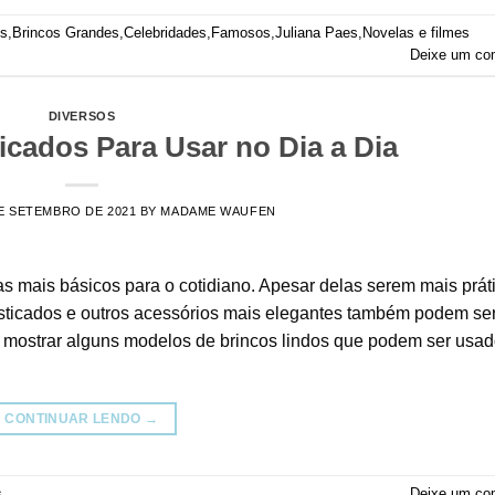
os
,
Brincos Grandes
,
Celebridades
,
Famosos
,
Juliana Paes
,
Novelas e filmes
Deixe um co
DIVERSOS
icados Para Usar no Dia a Dia
E SETEMBRO DE 2021
BY
MADAME WAUFEN
mais básicos para o cotidiano. Apesar delas serem mais prát
isticados e outros acessórios mais elegantes também podem se
os mostrar alguns modelos de brincos lindos que podem ser usa
CONTINUAR LENDO
→
s
Deixe um co