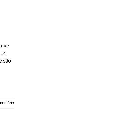
a que
 14
e são
mentário