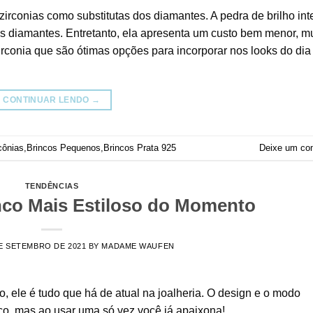
zirconias como substitutas dos diamantes. A pedra de brilho in
s diamantes. Entretanto, ela apresenta um custo bem menor, mu
rconia que são ótimas opções para incorporar nos looks do dia 
CONTINUAR LENDO
→
cônias
,
Brincos Pequenos
,
Brincos Prata 925
Deixe um co
TENDÊNCIAS
nco Mais Estiloso do Momento
E SETEMBRO DE 2021
BY
MADAME WAUFEN
, ele é tudo que há de atual na joalheria. O design e o modo
ço, mas ao usar uma só vez você já apaixona!