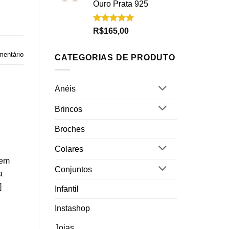
Ouro Prata 925
Avaliação
R$
165,00
5.00
de 5
mentário
CATEGORIAS DE PRODUTO
Anéis
Brincos
Broches
Colares
tem
Conjuntos
a
]
Infantil
Instashop
Joias