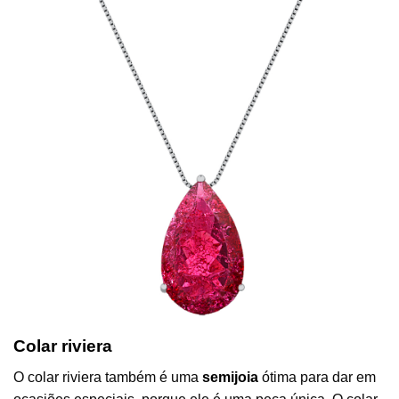
Colar riviera
O colar riviera também é uma
semijoia
ótima para dar em