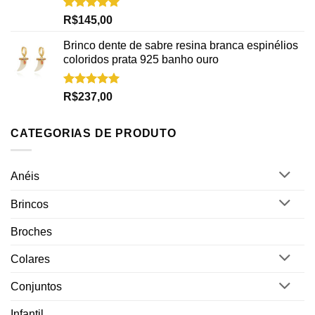
Avaliação
R$
145,00
5.00
de 5
Brinco dente de sabre resina branca espinélios
coloridos prata 925 banho ouro
Avaliação
R$
237,00
5.00
de 5
CATEGORIAS DE PRODUTO
Anéis
Brincos
Broches
Colares
Conjuntos
Infantil