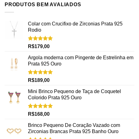
PRODUTOS BEM AVALIADOS
Colar com Crucifixo de Zirconias Prata 925
Rodio
Avaliação
R$
179,00
5.00
de 5
Argola moderna com Pingente de Estrelinha em
Prata 925 Ouro
Avaliação
R$
189,00
5.00
de 5
Mini Brinco Pequeno de Taça de Coquetel
Colorido Prata 925 Ouro
Avaliação
R$
168,00
5.00
de 5
Brinco Pequeno De Coração Vazado com
Zirconias Brancas Prata 925 Banho Ouro