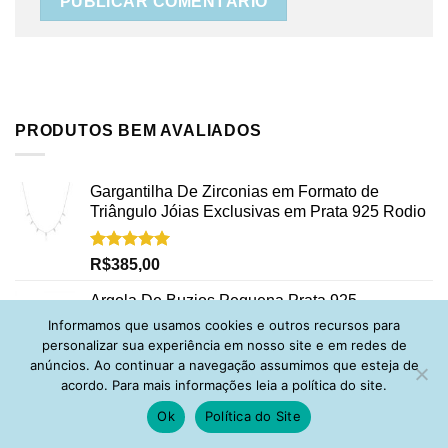
PRODUTOS BEM AVALIADOS
Gargantilha De Zirconias em Formato de
Triângulo Jóias Exclusivas em Prata 925 Rodio
Avaliação
R$
385,00
5.00
de 5
Argola De Buzios Pequena Prata 925
Informamos que usamos cookies e outros recursos para
personalizar sua experiência em nosso site e em redes de
Avaliação
R$
198,00
anúncios. Ao continuar a navegação assumimos que esteja de
5.00
de 5
acordo. Para mais informações leia a política do site.
Anel de perola shell e zirconia prata 925
Ok
Política do Site
Avaliação