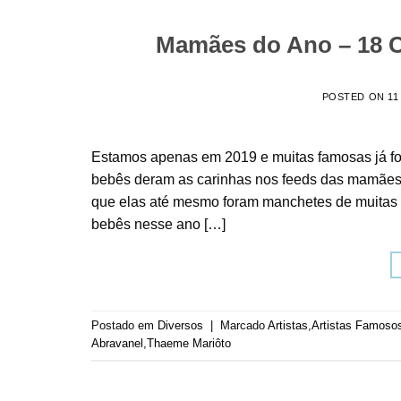
Mamães do Ano – 18 C
POSTED ON
11
Estamos apenas em 2019 e muitas famosas já f
bebês deram as carinhas nos feeds das mamães e
que elas até mesmo foram manchetes de muitas n
bebês nesse ano […]
Postado em
Diversos
|
Marcado
Artistas
,
Artistas Famoso
Abravanel
,
Thaeme Mariôto