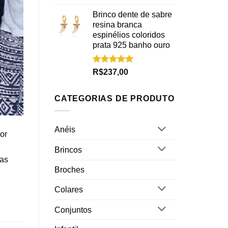
5.00
de 5
Brinco dente de sabre
resina branca
espinélios coloridos
prata 925 banho ouro
Avaliação
R$
237,00
5.00
de 5
CATEGORIAS DE PRODUTO
Anéis
or
Brincos
das
Broches
Colares
Conjuntos