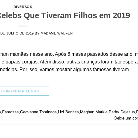
DIVERSOS
elebs Que Tiveram Filhos em 2019
 DE JULHO DE 2019
BY
MADAME WAUFEN
oram mamães nesse ano. Após 6 meses passados desse ano, m
 papais corujas. Além disso, outras crianças foram tão esper
otícias. Por isso, vamos mostrar algumas famosas tiveram
CONTINUAR LENDO
→
s
,
Famosas
,
Geovanna Tominaga
,
Lizi Benites
,
Meghan Markle
,
Pathy Dejesus
,
P
Deixe um co