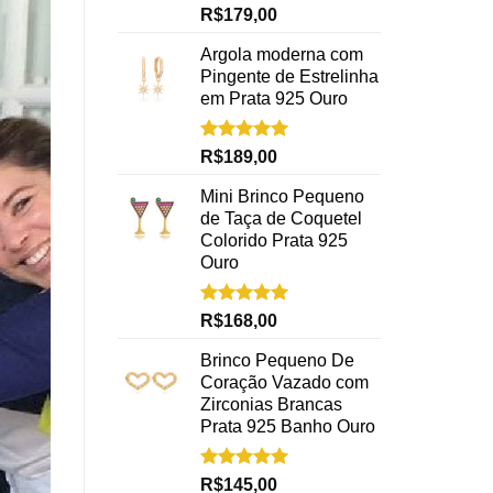
Avaliação
R$
179,00
5.00
de 5
Argola moderna com
Pingente de Estrelinha
em Prata 925 Ouro
Avaliação
R$
189,00
5.00
de 5
Mini Brinco Pequeno
de Taça de Coquetel
Colorido Prata 925
Ouro
Avaliação
R$
168,00
5.00
de 5
Brinco Pequeno De
Coração Vazado com
Zirconias Brancas
Prata 925 Banho Ouro
Avaliação
R$
145,00