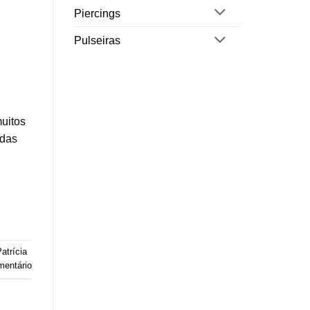
Piercings
Pulseiras
uitos
adas
atrícia
mentário