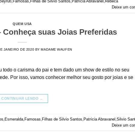
Beyruti
,
Famosas
,
Filhas de Silvio Santos
,
Patrícia Abravanel
,
Rebeca
Deixe um co
QUEM USA
– Conheça suas Joias Preferidas
DE JANEIRO DE 2020
BY
MADAME WAUFEN
ou todo o carisma do pai e tem dado um show de estilo no seu
ede. Por isso, vamos conhecer melhor seu gosto por joias e se
CONTINUAR LENDO
→
os
,
Esmeralda
,
Famosas
,
Filhas de Silvio Santos
,
Patrícia Abravanel
,
Silvio San
Deixe um co