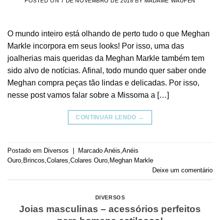
POSTED ON
7 DE NOVEMBRO DE 2018
BY
MADAME WAUFEN
O mundo inteiro está olhando de perto tudo o que Meghan
Markle incorpora em seus looks! Por isso, uma das
joalherias mais queridas da Meghan Markle também tem
sido alvo de notícias. Afinal, todo mundo quer saber onde
Meghan compra peças tão lindas e delicadas. Por isso,
nesse post vamos falar sobre a Missoma a […]
CONTINUAR LENDO
→
Postado em
Diversos
|
Marcado
Anéis
,
Anéis
Ouro
,
Brincos
,
Colares
,
Colares Ouro
,
Meghan Markle
Deixe um comentário
DIVERSOS
Joias masculinas – acessórios perfeitos