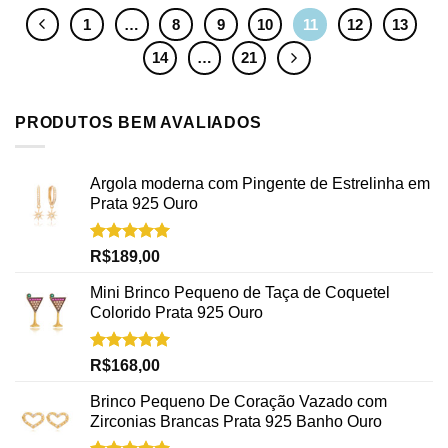
1
…
8
9
10
11
12
13
14
…
21
PRODUTOS BEM AVALIADOS
Argola moderna com Pingente de Estrelinha em
Prata 925 Ouro
Avaliação
R$
189,00
5.00
de 5
Mini Brinco Pequeno de Taça de Coquetel
Colorido Prata 925 Ouro
Avaliação
R$
168,00
5.00
de 5
Brinco Pequeno De Coração Vazado com
Zirconias Brancas Prata 925 Banho Ouro