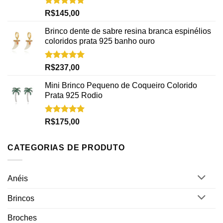
Avaliação
R$
145,00
5.00
de 5
Brinco dente de sabre resina branca espinélios
coloridos prata 925 banho ouro
Avaliação
R$
237,00
5.00
de 5
Mini Brinco Pequeno de Coqueiro Colorido
Prata 925 Rodio
Avaliação
R$
175,00
5.00
de 5
CATEGORIAS DE PRODUTO
Anéis
Brincos
Broches