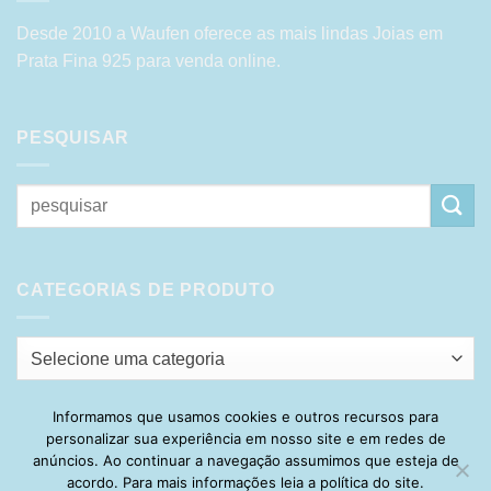
Desde 2010 a Waufen oferece as mais lindas Joias em
Prata Fina 925 para venda online.
PESQUISAR
Pesquisar
por:
CATEGORIAS DE PRODUTO
Selecione uma categoria
Informamos que usamos cookies e outros recursos para
personalizar sua experiência em nosso site e em redes de
Visa
PayPal
Stripe
MasterCard
Cash
anúncios. Ao continuar a navegação assumimos que esteja de
On
acordo. Para mais informações leia a política do site.
HOME
SOBRE
POLÍTICA DE PRIVACIDADE
ENTREGA
Delivery