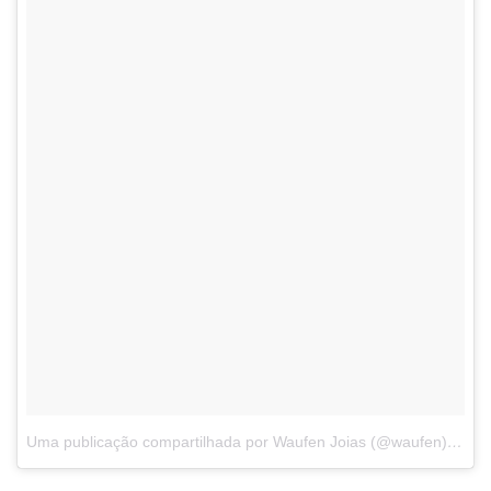
Uma publicação compartilhada por Waufen Joias (@waufen)
em
2