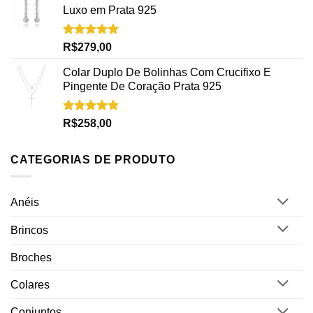
Luxo em Prata 925
Avaliação
R$
279,00
5.00
de 5
Colar Duplo De Bolinhas Com Crucifixo E
Pingente De Coração Prata 925
Avaliação
R$
258,00
5.00
de 5
CATEGORIAS DE PRODUTO
Anéis
Brincos
Broches
Colares
Conjuntos