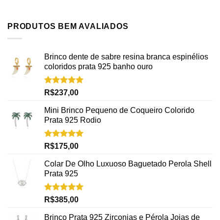
PRODUTOS BEM AVALIADOS
Brinco dente de sabre resina branca espinélios
coloridos prata 925 banho ouro
Avaliação
R$
237,00
5.00
de 5
Mini Brinco Pequeno de Coqueiro Colorido
Prata 925 Rodio
Avaliação
R$
175,00
5.00
de 5
Colar De Olho Luxuoso Baguetado Perola Shell
Prata 925
Avaliação
R$
385,00
5.00
de 5
Brinco Prata 925 Zirconias e Pérola Joias de