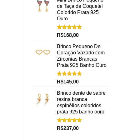
de Taça de Coquetel
Colorido Prata 925
Ouro
Avaliação
R$
168,00
5.00
de 5
Brinco Pequeno De
Coração Vazado com
Zirconias Brancas
Prata 925 Banho Ouro
Avaliação
R$
145,00
5.00
de 5
Brinco dente de sabre
resina branca
espinélios coloridos
prata 925 banho ouro
Avaliação
R$
237,00
5.00
de 5