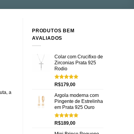
PRODUTOS BEM
AVALIADOS
Colar com Crucifixo de
Zirconias Prata 925
Rodio
Avaliação
R$
179,00
5.00
de 5
uta, a
Argola moderna com
Pingente de Estrelinha
em Prata 925 Ouro
Avaliação
R$
189,00
5.00
de 5
Mini Brinco Pequeno