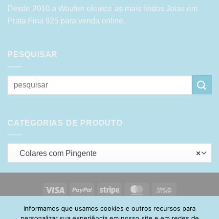
Desde 2010 a Waufen oferece as mais lindas Joias em
Prata Fina 925 para venda online.
PESQUISAR
Pesquisar
por:
CATEGORIAS DE PRODUTO
Colares com Pingente
×
Visa
PayPal
Stripe
MasterCard
Cash
On
Informamos que usamos cookies e outros recursos para
HOME
SOBRE
POLÍTICA DE PRIVACIDADE
ENTREGA
Delivery
TROCA E DEVOLUÇÃO
GARANTIA
FAQ
CARRINHO
personalizar sua experiência em nosso site e em redes de