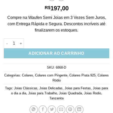
197,00
R$
Compre na Waufen Semi Joias em 3 Vezes Sem Juros,
com Entrega Rápida e Segura. Descontos incríveis até
finalizarem os estoques.
Colar Luxo Quadrado Tanzanita Corrente Cartier Rodio Joias E
ADICIONAR AO CARRINHO
SKU:
6868-D
Categorias:
Colares
,
Colares com Pingente
,
Colares Prata 925
,
Colares
Ródio
Tags:
Joias Clássicas
,
Joias Delicadas
,
Joias para Festas
,
Joias para
o dia a dia
,
Joias para Trabalho
,
Joias Quadrada
,
Joias Rodio
,
Tanzanita