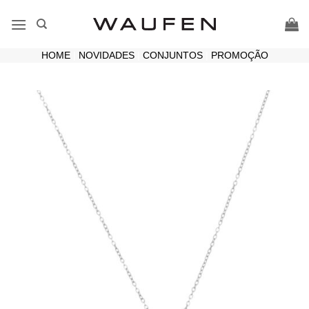
Skip
to
content
HOME
|
NOVIDADES
|
CONJUNTOS
|
PROMOÇÃO