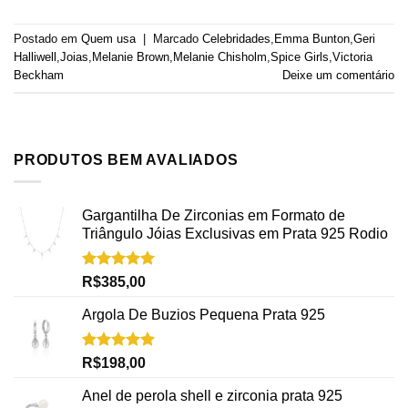
Postado em
Quem usa
|
Marcado
Celebridades
,
Emma Bunton
,
Geri
Halliwell
,
Joias
,
Melanie Brown
,
Melanie Chisholm
,
Spice Girls
,
Victoria
Beckham
Deixe um comentário
PRODUTOS BEM AVALIADOS
Gargantilha De Zirconias em Formato de
Triângulo Jóias Exclusivas em Prata 925 Rodio
Avaliação
R$
385,00
5.00
de 5
Argola De Buzios Pequena Prata 925
Avaliação
R$
198,00
5.00
de 5
Anel de perola shell e zirconia prata 925