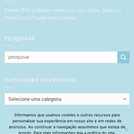
Desde 2010 a Waufen oferece as mais lindas Joias em
Prata Fina 925 para venda online.
PESQUISAR
Pesquisar
por:
CATEGORIAS DE PRODUTO
Selecione uma categoria
Informamos que usamos cookies e outros recursos para
personalizar sua experiência em nosso site e em redes de
Visa
PayPal
Stripe
MasterCard
Cash
anúncios. Ao continuar a navegação assumimos que esteja de
On
acordo. Para mais informações leia a política do site.
HOME
SOBRE
POLÍTICA DE PRIVACIDADE
ENTREGA