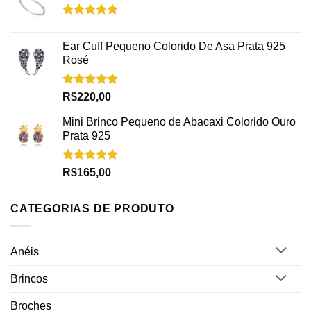
Avaliação
5.00
de 5
Ear Cuff Pequeno Colorido De Asa Prata 925
Rosé
Avaliação
R$
220,00
5.00
de 5
Mini Brinco Pequeno de Abacaxi Colorido Ouro
Prata 925
Avaliação
R$
165,00
5.00
de 5
CATEGORIAS DE PRODUTO
Anéis
Brincos
Broches