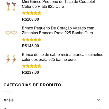
Mini Brinco Pequeno de Taça de Coquetel
Colorido Prata 925 Ouro
Avaliação
R$
168,00
5.00
de 5
Brinco Pequeno De Coração Vazado com
Zirconias Brancas Prata 925 Banho Ouro
Avaliação
R$
145,00
5.00
de 5
Brinco dente de sabre resina branca espinélios
coloridos prata 925 banho ouro
Avaliação
R$
237,00
5.00
de 5
CATEGORIAS DE PRODUTO
Anéis