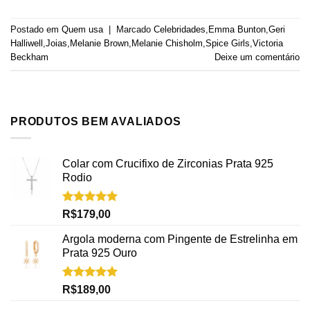
Postado em
Quem usa
|
Marcado
Celebridades
,
Emma Bunton
,
Geri
Halliwell
,
Joias
,
Melanie Brown
,
Melanie Chisholm
,
Spice Girls
,
Victoria
Beckham
Deixe um comentário
PRODUTOS BEM AVALIADOS
Colar com Crucifixo de Zirconias Prata 925
Rodio
Avaliação
R$
179,00
5.00
de 5
Argola moderna com Pingente de Estrelinha em
Prata 925 Ouro
Avaliação
R$
189,00
5.00
de 5