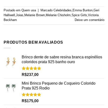
Postado em
Quem usa
|
Marcado
Celebridades
,
Emma Bunton
,
Geri
Halliwell
,
Joias
,
Melanie Brown
,
Melanie Chisholm
,
Spice Girls
,
Victoria
Beckham
Deixe um comentário
PRODUTOS BEM AVALIADOS
Brinco dente de sabre resina branca espinélios
coloridos prata 925 banho ouro
Avaliação
R$
237,00
5.00
de 5
Mini Brinco Pequeno de Coqueiro Colorido
Prata 925 Rodio
Avaliação
R$
175,00
5.00
de 5