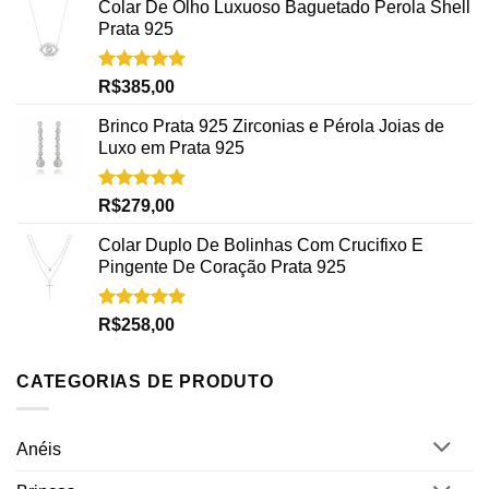
Colar De Olho Luxuoso Baguetado Perola Shell
Prata 925
Avaliação
R$
385,00
5.00
de 5
Brinco Prata 925 Zirconias e Pérola Joias de
Luxo em Prata 925
Avaliação
R$
279,00
5.00
de 5
Colar Duplo De Bolinhas Com Crucifixo E
Pingente De Coração Prata 925
Avaliação
R$
258,00
5.00
de 5
CATEGORIAS DE PRODUTO
Anéis