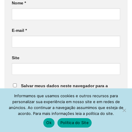
Nome
*
E-mail
*
Site
Salvar meus dados neste navegador para a
Informamos que usamos cookies e outros recursos para
próxima vez que eu comentar.
personalizar sua experiência em nosso site e em redes de
anúncios. Ao continuar a navegação assumimos que esteja de
acordo. Para mais informações leia a política do site.
Ok
Política do Site