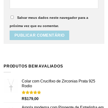
Salvar meus dados neste navegador para a
próxima vez que eu comentar.
PRODUTOS BEM AVALIADOS
Colar com Crucifixo de Zirconias Prata 925
Rodio
Avaliação
R$
179,00
5.00
de 5
Argola moderna com Pingente de Estrelinha em