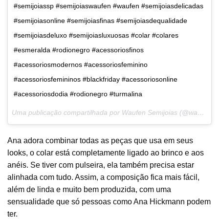
#semijoiassp #semijoiaswaufen #waufen #semijoiasdelicadas
#semijoiasonline #semijoiasfinas #semijoiasdequalidade
#semijoiasdeluxo #semijoiasluxuosas #colar #colares
#esmeralda #rodionegro #acessoriosfinos
#acessoriosmodernos #acessoriosfeminino
#acessoriosfemininos #blackfriday #acessoriosonline
#acessoriosdodia #rodionegro #turmalina
Uma publicação compartilhada por Waufen Semijoias (@waufen) em
Ana adora combinar todas as peças que usa em seus
looks, o colar está completamente ligado ao
brinco
e aos
anéis. Se tiver com pulseira, ela também precisa estar
alinhada com tudo. Assim, a composição fica mais fácil,
além de linda e muito bem produzida, com uma
sensualidade que só pessoas como Ana Hickmann podem
ter.