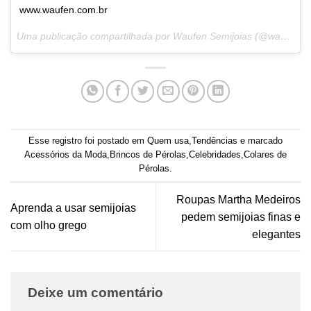
www.waufen.com.br
Uma publicação compartilhada por Waufen Semijoias (@waufen) em
Esse registro foi postado em
Quem usa
,
Tendências
e marcado
Acessórios da Moda
,
Brincos de Pérolas
,
Celebridades
,
Colares de
Pérolas
.
Roupas Martha Medeiros
Aprenda a usar semijoias
pedem semijoias finas e
com olho grego
elegantes
Deixe um comentário