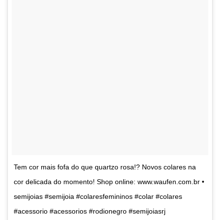
Tem cor mais fofa do que quartzo rosa!? Novos colares na
cor delicada do momento! Shop online: www.waufen.com.br •
semijoias #semijoia #colaresfemininos #colar #colares
#acessorio #acessorios #rodionegro #semijoiasrj