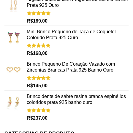
Prata 925 Ouro
Avaliação
R$
189,00
5.00
de 5
Mini Brinco Pequeno de Taça de Coquetel
Colorido Prata 925 Ouro
Avaliação
R$
168,00
5.00
de 5
Brinco Pequeno De Coração Vazado com
Zirconias Brancas Prata 925 Banho Ouro
Avaliação
R$
145,00
5.00
de 5
Brinco dente de sabre resina branca espinélios
coloridos prata 925 banho ouro
Avaliação
R$
237,00
5.00
de 5