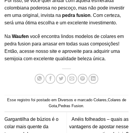
Por isso, se você quer andar com aquela esmeralda
colombiana poderosa no pescoço, mas não pode investir
em uma original, invista na
pedra fusion
. Com certeza,
será uma ótima escolha e um excelente investimento.
Na
Waufen
você encontra lindos modelos de colares em
pedra fusion para arrasar em todas suas composições!
Então, acesse nosso
site
e aproveite para adquirir uma
semijoia com excelente qualidade beleza única.
Esse registro foi postado em
Diversos
e marcado
Colares
,
Colares de
Gota
,
Pedras Fusion
.
Gargantilha de búzios é o
Anéis folheados – quais as
colar mais quente da
vantagens de apostar nesse