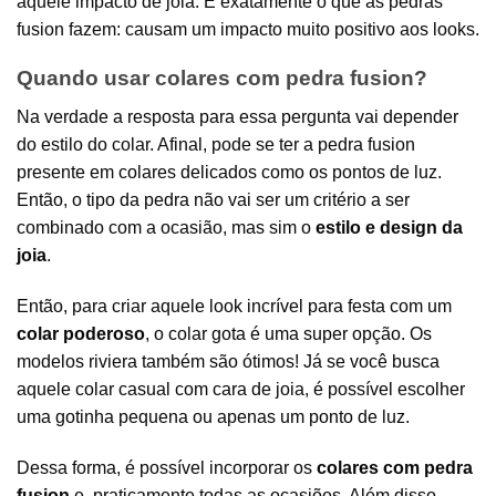
aquele impacto de joia. É exatamente o que as pedras
fusion fazem: causam um impacto muito positivo aos looks.
Quando usar colares com pedra fusion?
Na verdade a resposta para essa pergunta vai depender
do estilo do colar. Afinal, pode se ter a pedra fusion
presente em colares delicados como os pontos de luz.
Então, o tipo da pedra não vai ser um critério a ser
combinado com a ocasião, mas sim o
estilo e design da
joia
.
Então, para criar aquele look incrível para festa com um
colar poderoso
, o colar gota é uma super opção. Os
modelos riviera também são ótimos! Já se você busca
aquele colar casual com cara de joia, é possível escolher
uma gotinha pequena ou apenas um ponto de luz.
Dessa forma, é possível incorporar os
colares com pedra
fusion
e praticamente todas as ocasiões. Além disso,