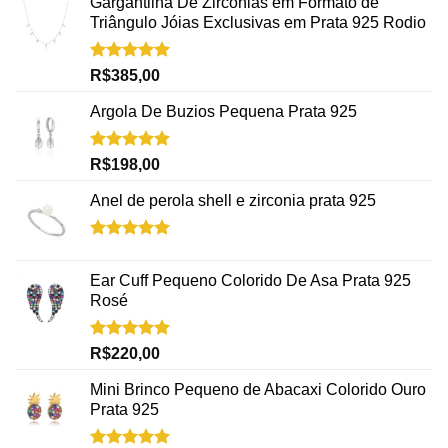
Gargantilha De Zirconias em Formato de
Triângulo Jóias Exclusivas em Prata 925 Rodio
Avaliação
R$
385,00
5.00
de 5
Argola De Buzios Pequena Prata 925
Avaliação
R$
198,00
5.00
de 5
Anel de perola shell e zirconia prata 925
Avaliação
5.00
de 5
Ear Cuff Pequeno Colorido De Asa Prata 925
Rosé
Avaliação
R$
220,00
5.00
de 5
Mini Brinco Pequeno de Abacaxi Colorido Ouro
Prata 925