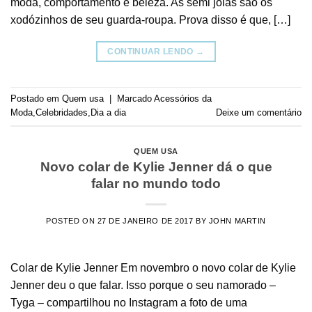
moda, comportamento e beleza. As semi joias são os
xodózinhos de seu guarda-roupa. Prova disso é que, […]
CONTINUAR LENDO
→
Postado em
Quem usa
|
Marcado
Acessórios da
Moda
,
Celebridades
,
Dia a dia
Deixe um comentário
QUEM USA
Novo colar de Kylie Jenner dá o que
falar no mundo todo
POSTED ON
27 DE JANEIRO DE 2017
BY
JOHN MARTIN
Colar de Kylie Jenner Em novembro o novo colar de Kylie
Jenner deu o que falar. Isso porque o seu namorado –
Tyga – compartilhou no Instagram a foto de uma