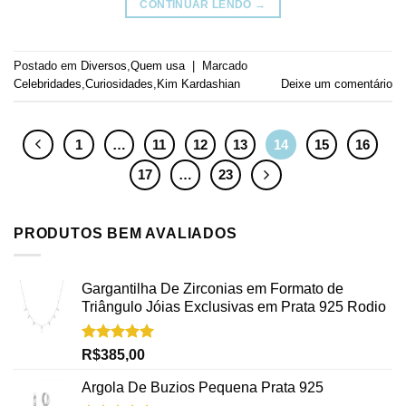
CONTINUAR LENDO
→
Postado em
Diversos
,
Quem usa
|
Marcado
Celebridades
,
Curiosidades
,
Kim Kardashian
Deixe um comentário
1
…
11
12
13
14
15
16
17
…
23
PRODUTOS BEM AVALIADOS
Gargantilha De Zirconias em Formato de
Triângulo Jóias Exclusivas em Prata 925 Rodio
Avaliação
R$
385,00
5.00
de 5
Argola De Buzios Pequena Prata 925