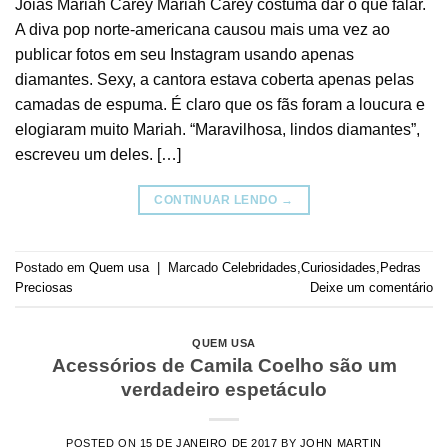
Joias Mariah Carey Mariah Carey costuma dar o que falar.
A diva pop norte-americana causou mais uma vez ao
publicar fotos em seu Instagram usando apenas
diamantes. Sexy, a cantora estava coberta apenas pelas
camadas de espuma. É claro que os fãs foram a loucura e
elogiaram muito Mariah. “Maravilhosa, lindos diamantes”,
escreveu um deles. […]
CONTINUAR LENDO
→
Postado em
Quem usa
|
Marcado
Celebridades
,
Curiosidades
,
Pedras
Preciosas
Deixe um comentário
QUEM USA
Acessórios de Camila Coelho são um
verdadeiro espetáculo
POSTED ON
15 DE JANEIRO DE 2017
BY
JOHN MARTIN