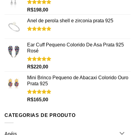
Avaliação
R$
198,00
5.00
de 5
Anel de perola shell e zirconia prata 925
Avaliação
5.00
de 5
Ear Cuff Pequeno Colorido De Asa Prata 925
Rosé
Avaliação
R$
220,00
5.00
de 5
Mini Brinco Pequeno de Abacaxi Colorido Ouro
Prata 925
Avaliação
R$
165,00
5.00
de 5
CATEGORIAS DE PRODUTO
Anéis