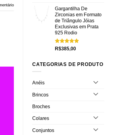
5.00
de 5
entário
Gargantilha De
Zirconias em Formato
de Triângulo Jóias
Exclusivas em Prata
925 Rodio
Avaliação
R$
385,00
5.00
de 5
CATEGORIAS DE PRODUTO
Anéis
Brincos
Broches
Colares
Conjuntos