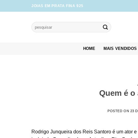
Skip
JOIAS EM PRATA FINA 925
to
content
Pesquisar
por:
HOME
MAIS VENDIDOS
Quem é o 
POSTED ON
23 
Rodrigo Junqueira dos Reis Santoro é um ator e 