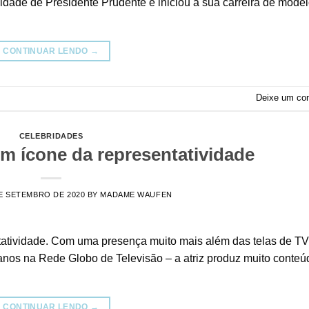
idade de Presidente Prudente e iniciou a sua carreira de mode
CONTINUAR LENDO
→
Deixe um co
CELEBRIDADES
m ícone da representatividade
E SETEMBRO DE 2020
BY
MADAME WAUFEN
tatividade. Com uma presença muito mais além das telas de TV
anos na Rede Globo de Televisão – a atriz produz muito conteú
CONTINUAR LENDO
→