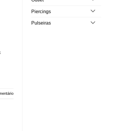
Piercings
Pulseiras
3
mentário