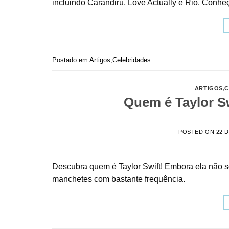
incluindo Carandiru, Love Actually e Rio. Conhe
Postado em
Artigos
,
Celebridades
ARTIGOS
,
C
Quem é Taylor Sw
POSTED ON
22 
Descubra quem é Taylor Swift! Embora ela não se
manchetes com bastante frequência.