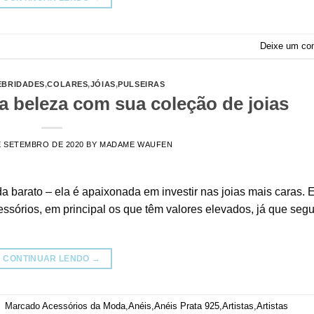
Deixe um co
EBRIDADES
,
COLARES
,
JÓIAS
,
PULSEIRAS
a beleza com sua coleção de joias
E SETEMBRO DE 2020
BY
MADAME WAUFEN
a barato – ela é apaixonada em investir nas joias mais caras.
cessórios, em principal os que têm valores elevados, já que seg
CONTINUAR LENDO
→
|
Marcado
Acessórios da Moda
,
Anéis
,
Anéis Prata 925
,
Artistas
,
Artistas