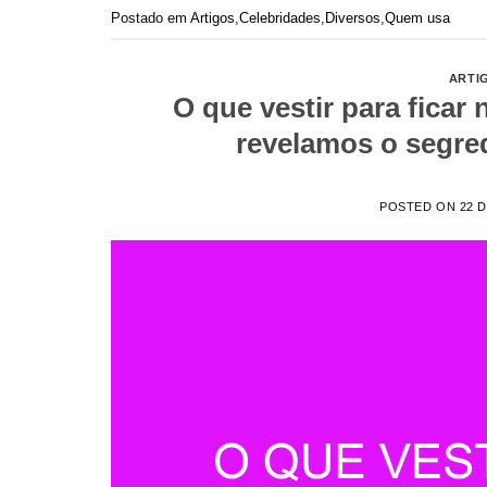
Postado em
Artigos
,
Celebridades
,
Diversos
,
Quem usa
ARTI
O que vestir para fica
revelamos o segre
POSTED ON
22 