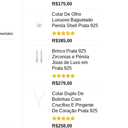
Avaliação
R$
175,00
5.00
de 5
Colar De Olho
Luxuoso Baguetado
Perola Shell Prata 925
mentário
Avaliação
R$
385,00
5.00
de 5
Brinco Prata 925
Zirconias e Pérola
Joias de Luxo em
Prata 925
Avaliação
R$
279,00
5.00
de 5
Colar Duplo De
Bolinhas Com
Crucifixo E Pingente
De Coração Prata 925
Avaliação
R$
258,00