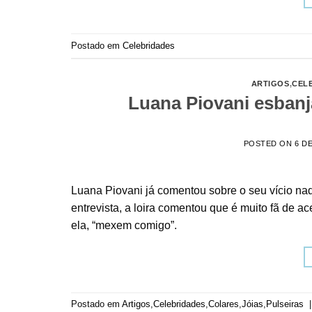
Postado em
Celebridades
ARTIGOS
,
CEL
Luana Piovani esbanj
POSTED ON
6 D
Luana Piovani já comentou sobre o seu vício nad
entrevista, a loira comentou que é muito fã de a
ela, “mexem comigo”.
Postado em
Artigos
,
Celebridades
,
Colares
,
Jóias
,
Pulseiras