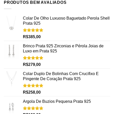
PRODUTOS BEM AVALIADOS
Colar De Olho Luxuoso Baguetado Perola Shell
Prata 925
Avaliação
R$
385,00
5.00
de 5
Brinco Prata 925 Zirconias e Pérola Joias de
Luxo em Prata 925
Avaliação
R$
279,00
5.00
de 5
Colar Duplo De Bolinhas Com Crucifixo E
Pingente De Coração Prata 925
Avaliação
R$
258,00
5.00
de 5
Argola De Buzios Pequena Prata 925