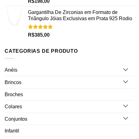
Avaliação
R$
198,00
5.00
de 5
Gargantilha De Zirconias em Formato de
Triângulo Jóias Exclusivas em Prata 925 Rodio
Avaliação
R$
385,00
5.00
de 5
CATEGORIAS DE PRODUTO
Anéis
Brincos
Broches
Colares
Conjuntos
Infantil