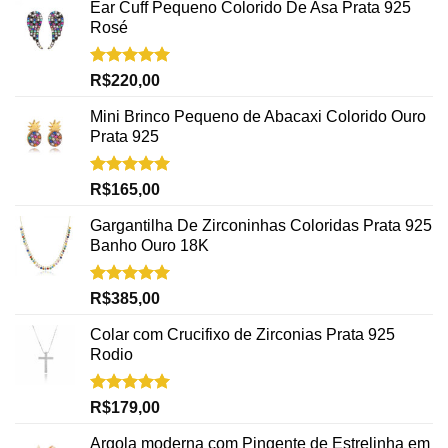
Ear Cuff Pequeno Colorido De Asa Prata 925
Rosé
Avaliação
R$
220,00
5.00
de 5
Mini Brinco Pequeno de Abacaxi Colorido Ouro
Prata 925
Avaliação
R$
165,00
5.00
de 5
Gargantilha De Zirconinhas Coloridas Prata 925
Banho Ouro 18K
Avaliação
R$
385,00
5.00
de 5
Colar com Crucifixo de Zirconias Prata 925
Rodio
Avaliação
R$
179,00
5.00
de 5
Argola moderna com Pingente de Estrelinha em