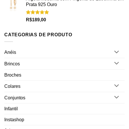
Prata 925 Ouro
Avaliação
R$
189,00
5.00
de 5
CATEGORIAS DE PRODUTO
Anéis
Brincos
Broches
Colares
Conjuntos
Infantil
Instashop