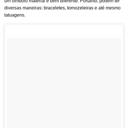
um símbolo material é bem diferente. Portanto, podem ter
diversas maneiras:
braceletes
,
tornozeleiras
e até mesmo
tatuagens.