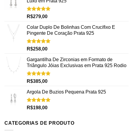
Luxo em Prata 925
Avaliação
R$
279,00
5.00
de 5
Colar Duplo De Bolinhas Com Crucifixo E
Pingente De Coração Prata 925
Avaliação
R$
258,00
5.00
de 5
Gargantilha De Zirconias em Formato de
Triângulo Jóias Exclusivas em Prata 925 Rodio
Avaliação
R$
385,00
5.00
de 5
Argola De Buzios Pequena Prata 925
Avaliação
R$
198,00
5.00
de 5
CATEGORIAS DE PRODUTO