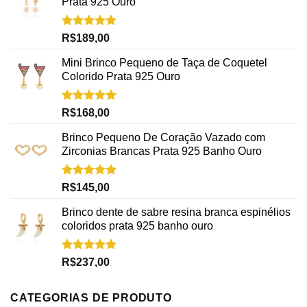
Prata 925 Ouro
Avaliação
R$
189,00
5.00
de 5
Mini Brinco Pequeno de Taça de Coquetel
Colorido Prata 925 Ouro
Avaliação
R$
168,00
5.00
de 5
Brinco Pequeno De Coração Vazado com
Zirconias Brancas Prata 925 Banho Ouro
Avaliação
R$
145,00
5.00
de 5
Brinco dente de sabre resina branca espinélios
coloridos prata 925 banho ouro
Avaliação
R$
237,00
5.00
de 5
CATEGORIAS DE PRODUTO