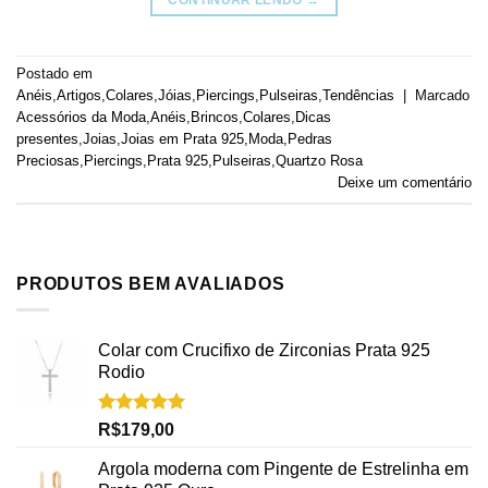
Postado em
Anéis
,
Artigos
,
Colares
,
Jóias
,
Piercings
,
Pulseiras
,
Tendências
|
Marcado
Acessórios da Moda
,
Anéis
,
Brincos
,
Colares
,
Dicas
presentes
,
Joias
,
Joias em Prata 925
,
Moda
,
Pedras
Preciosas
,
Piercings
,
Prata 925
,
Pulseiras
,
Quartzo Rosa
Deixe um comentário
PRODUTOS BEM AVALIADOS
Colar com Crucifixo de Zirconias Prata 925
Rodio
Avaliação
R$
179,00
5.00
de 5
Argola moderna com Pingente de Estrelinha em