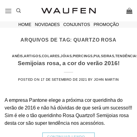
Skip
to
content
HOME
|
NOVIDADES
|
CONJUNTOS
|
PROMOÇÃO
ARQUIVOS DE TAG:
QUARTZO ROSA
ANÉIS
,
ARTIGOS
,
COLARES
,
JÓIAS
,
PIERCINGS
,
PULSEIRAS
,
TENDÊNCIA
Semijoias rosa, a cor do verão 2016!
POSTED ON
17 DE SETEMBRO DE 2021
BY
JOHN MARTIN
A empresa Pantone elege a próxima cor queridinha do
verão de 2016 e não há dúvidas de que será um sucesso!!!
Sim é ele o tão queridinho Rosa Quartzo!! Semijoias rosa
desta cor são super tendência nos acessórios.
CONTINUAR LENDO
→