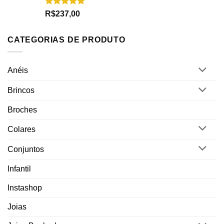
Avaliação
R$
237,00
5.00
de 5
CATEGORIAS DE PRODUTO
Anéis
Brincos
Broches
Colares
Conjuntos
Infantil
Instashop
Joias