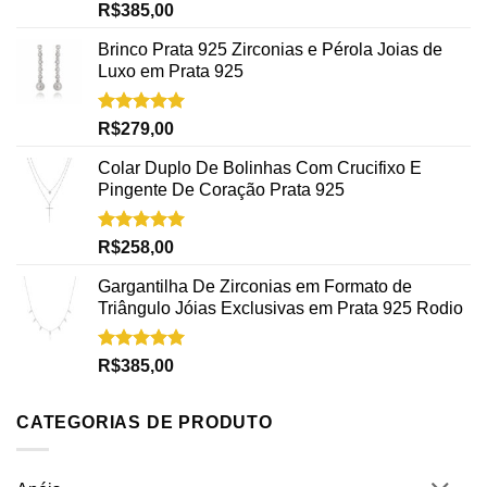
Avaliação
R$
385,00
5.00
de 5
Brinco Prata 925 Zirconias e Pérola Joias de
Luxo em Prata 925
Avaliação
R$
279,00
5.00
de 5
Colar Duplo De Bolinhas Com Crucifixo E
Pingente De Coração Prata 925
Avaliação
R$
258,00
5.00
de 5
Gargantilha De Zirconias em Formato de
Triângulo Jóias Exclusivas em Prata 925 Rodio
Avaliação
R$
385,00
5.00
de 5
CATEGORIAS DE PRODUTO