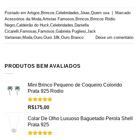
Postado em
Artigos
,
Brincos
,
Celebridades
,
Jóias
,
Quem usa
|
Marcado
Acessórios da Moda
,
Artistas Famosos
,
Brincos
,
Brincos Ródio
Negro
,
Caldeirão do Huck
,
Celebridades
,
Daniella
Cicarelli
,
Famosas
,
Famosos
,
Gabriela Pugliesi
,
Jack
Vartanian
,
Moda
,
Ouro
,
Ouro 18k
,
Ouro Branco
Deixe um comentário
PRODUTOS BEM AVALIADOS
Mini Brinco Pequeno de Coqueiro Colorido
Prata 925 Rodio
Avaliação
R$
175,00
5.00
de 5
Colar De Olho Luxuoso Baguetado Perola Shell
Prata 925