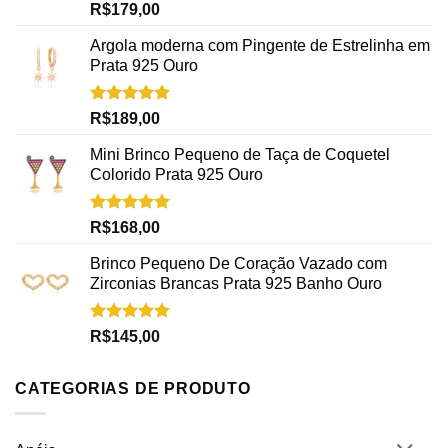
Avaliação
R$
179,00
5.00
de 5
Argola moderna com Pingente de Estrelinha em
Prata 925 Ouro
Avaliação
R$
189,00
5.00
de 5
Mini Brinco Pequeno de Taça de Coquetel
Colorido Prata 925 Ouro
Avaliação
R$
168,00
5.00
de 5
Brinco Pequeno De Coração Vazado com
Zirconias Brancas Prata 925 Banho Ouro
Avaliação
R$
145,00
5.00
de 5
CATEGORIAS DE PRODUTO