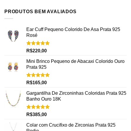
PRODUTOS BEM AVALIADOS
Ear Cuff Pequeno Colorido De Asa Prata 925
Rosé
Avaliação
R$
220,00
5.00
de 5
Mini Brinco Pequeno de Abacaxi Colorido Ouro
Prata 925
Avaliação
R$
165,00
5.00
de 5
Gargantilha De Zirconinhas Coloridas Prata 925
Banho Ouro 18K
Avaliação
R$
385,00
5.00
de 5
Colar com Crucifixo de Zirconias Prata 925
Rodio