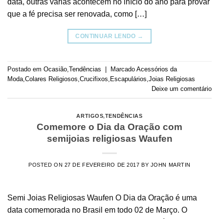
data, outras várias acontecem no início do ano para provar
que a fé precisa ser renovada, como […]
CONTINUAR LENDO
→
Postado em
Ocasião
,
Tendências
|
Marcado
Acessórios da
Moda
,
Colares Religiosos
,
Crucifixos
,
Escapulários
,
Joias Religiosas
Deixe um comentário
ARTIGOS
,
TENDÊNCIAS
Comemore o Dia da Oração com
semijoias religiosas Waufen
POSTED ON
27 DE FEVEREIRO DE 2017
BY
JOHN MARTIN
Semi Joias Religiosas Waufen O Dia da Oração é uma
data comemorada no Brasil em todo 02 de Março. O