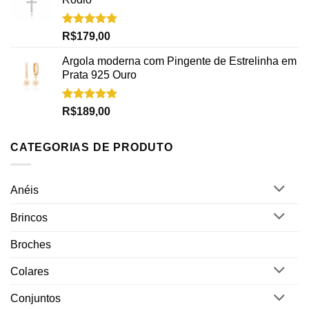
Avaliação
R$
179,00
5.00
de 5
Argola moderna com Pingente de Estrelinha em
Prata 925 Ouro
Avaliação
R$
189,00
5.00
de 5
CATEGORIAS DE PRODUTO
Anéis
Brincos
Broches
Colares
Conjuntos