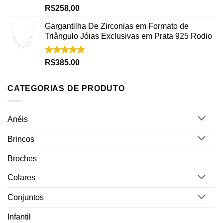
Avaliação
R$
258,00
5.00
de 5
Gargantilha De Zirconias em Formato de
Triângulo Jóias Exclusivas em Prata 925 Rodio
Avaliação
R$
385,00
5.00
de 5
CATEGORIAS DE PRODUTO
Anéis
Brincos
Broches
Colares
Conjuntos
Infantil