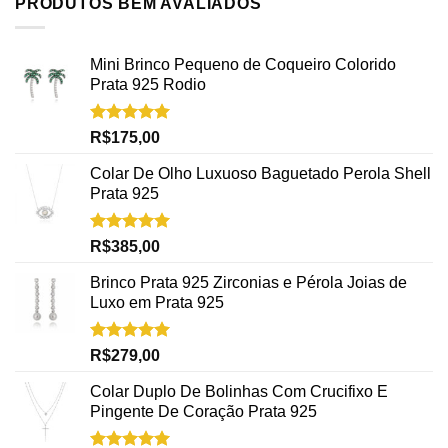
PRODUTOS BEM AVALIADOS
Mini Brinco Pequeno de Coqueiro Colorido
Prata 925 Rodio
Avaliação
R$
175,00
5.00
de 5
Colar De Olho Luxuoso Baguetado Perola Shell
Prata 925
Avaliação
R$
385,00
5.00
de 5
Brinco Prata 925 Zirconias e Pérola Joias de
Luxo em Prata 925
Avaliação
R$
279,00
5.00
de 5
Colar Duplo De Bolinhas Com Crucifixo E
Pingente De Coração Prata 925