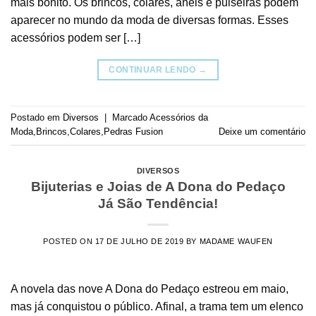
mais bonito. Os brincos, colares, anéis e pulseiras podem
aparecer no mundo da moda de diversas formas. Esses
acessórios podem ser […]
CONTINUAR LENDO
→
Postado em
Diversos
|
Marcado
Acessórios da
Moda
,
Brincos
,
Colares
,
Pedras Fusion
Deixe um comentário
DIVERSOS
Bijuterias e Joias de A Dona do Pedaço
Já São Tendência!
POSTED ON
17 DE JULHO DE 2019
BY
MADAME WAUFEN
A novela das nove A Dona do Pedaço estreou em maio,
mas já conquistou o público. Afinal, a trama tem um elenco