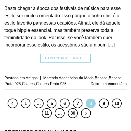
Basta chegar a época dos festivais de música para esse
estilo ser muito comentado. Isso porque o boho chic é o
estilo favorito para essas ocasiões. Afinal, ele dá aquele
toque hippie essencial, mas também preserva toda a
feminilidade do look. Por isso, se você também quer
incorporar esse estilo, os acessórios são um bom […]
CONTINUAR LENDO
→
Postado em
Artigos
|
Marcado
Acessórios da Moda
,
Brincos
,
Brincos
Prata 925
,
Colares
,
Colares Prata 925
Deixe um comentário
1
…
5
6
7
8
9
10
11
…
30