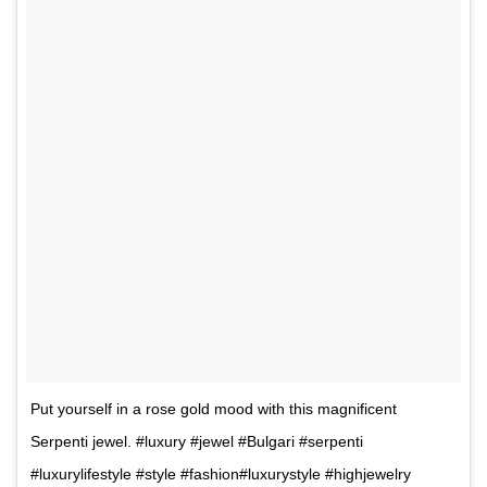
Put yourself in a rose gold mood with this magnificent
Serpenti jewel. #luxury #jewel #Bulgari #serpenti
#luxurylifestyle #style #fashion#luxurystyle #highjewelry