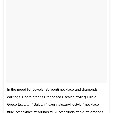
In the mood for Jewels. Serpenti necklace and diamonds
earrings. Photo credits Francesco Escalar, styling Luigia
Greco Escalar. #Bulgari #luxury #luxurylifestyle #necklace
#luxurynecklace #earrings #luxuryearrings #gold #diamonds