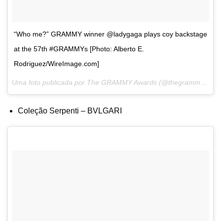
“Who me?” GRAMMY winner @ladygaga plays coy backstage
at the 57th #GRAMMYs [Photo: Alberto E.
Rodriguez/WireImage.com]
Uma foto publicada por The GRAMMY Awards (@thegrammys) em
Coleção Serpenti – BVLGARI