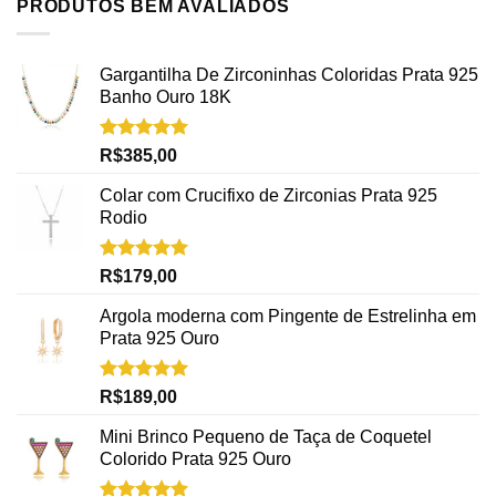
PRODUTOS BEM AVALIADOS
Gargantilha De Zirconinhas Coloridas Prata 925
Banho Ouro 18K
Avaliação
R$
385,00
5.00
de 5
Colar com Crucifixo de Zirconias Prata 925
Rodio
Avaliação
R$
179,00
5.00
de 5
Argola moderna com Pingente de Estrelinha em
Prata 925 Ouro
Avaliação
R$
189,00
5.00
de 5
Mini Brinco Pequeno de Taça de Coquetel
Colorido Prata 925 Ouro