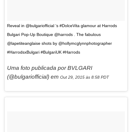
Reveal in @bulgariofficial ‘s #DolceVita glamour at Harrods
Bulgari Pop-Up Boutique @harrods . The fabulous
@lapetiteanglaise shots by @hollymcglynnphotographer
#HarrodsxBulgari #BulgariUK #Harrods
Uma foto publicada por BVLGARI
(@bulgariofficial) em
Out 29, 2015 às 8:58 PDT