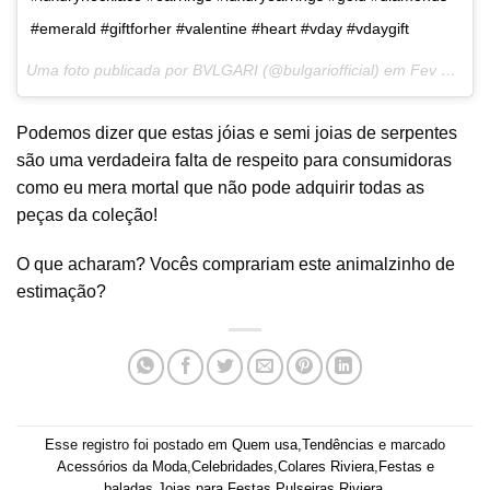
#emerald #giftforher #valentine #heart #vday #vdaygift
Uma foto publicada por BVLGARI (@bulgariofficial) em
Fev 12, 2015 às 6:16 PST
Podemos dizer que estas jóias e semi joias de serpentes
são uma verdadeira falta de respeito para consumidoras
como eu mera mortal que não pode adquirir todas as
peças da coleção!
O que acharam? Vocês comprariam este animalzinho de
estimação?
Esse registro foi postado em
Quem usa
,
Tendências
e marcado
Acessórios da Moda
,
Celebridades
,
Colares Riviera
,
Festas e
baladas
,
Joias para Festas
,
Pulseiras Riviera
.