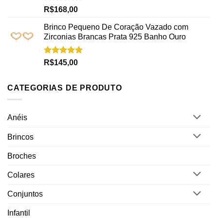
Avaliação
R$
168,00
5.00
de 5
Brinco Pequeno De Coração Vazado com
Zirconias Brancas Prata 925 Banho Ouro
Avaliação
R$
145,00
5.00
de 5
CATEGORIAS DE PRODUTO
Anéis
Brincos
Broches
Colares
Conjuntos
Infantil