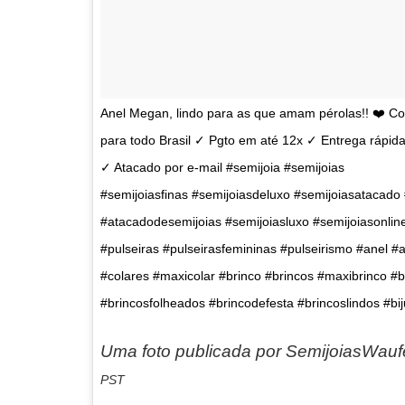
Anel Megan, lindo para as que amam pérolas!! ❤️ 
para todo Brasil ✓ Pgto em até 12x ✓ Entrega rápida
✓ Atacado por e-mail #semijoia #semijoias
#semijoiasfinas #semijoiasdeluxo #semijoiasatacado 
#atacadodesemijoias #semijoiasluxo #semijoiasonline
#pulseiras #pulseirasfemininas #pulseirismo #anel #
#colares #maxicolar #brinco #brincos #maxibrinco #b
#brincosfolheados #brincodefesta #brincoslindos #biju
Uma foto publicada por SemijoiasWa
PST