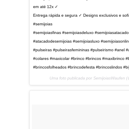
em até 12x ✓
Entrega rápida e segura ✓ Designs exclusivos e sofi
#semijoias
#semijoiasfinas #semijoiasdeluxo #semijoiasatacado
#atacadodesemijoias #semijoiasluxo #semijoiasonlin
#pulseiras #pulseirasfemininas #pulseirismo #anel 
#colares #maxicolar #brinco #brincos #maxibrinco #
#brincosfolheados #brincodefesta #brincoslindos #biju
Uma foto publicada por SemijoiasWaufen