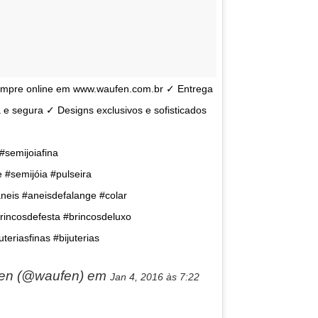
Compre online em www.waufen.com.br ✓ Entrega
 e segura ✓ Designs exclusivos e sofisticados
#semijoiafina
 #semijóia #pulseira
aneis #aneisdefalange #colar
rincosdefesta #brincosdeluxo
teriasfinas #bijuterias
ufen (@waufen) em
Jan 4, 2016 às 7:22