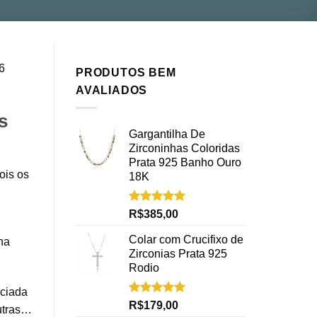
6
PRODUTOS BEM
AVALIADOS
s
Gargantilha De
Zirconinhas Coloridas
Prata 925 Banho Ouro
ois os
18K
Avaliação
R$
385,00
5.00
de 5
Colar com Crucifixo de
ha
Zirconias Prata 925
Rodio
ociada
Avaliação
R$
179,00
outras…
5.00
de 5