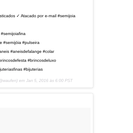
sticados ✓ Atacado por e-mail #semijoia
 #semijoiafina
e #semijóia #pulseira
#aneis #aneisdefalange #colar
brincosdefesta #brincosdeluxo
teriasfinas #bijuterias
 (@waufen) em
Jan 5, 2016 às 6:00 PST