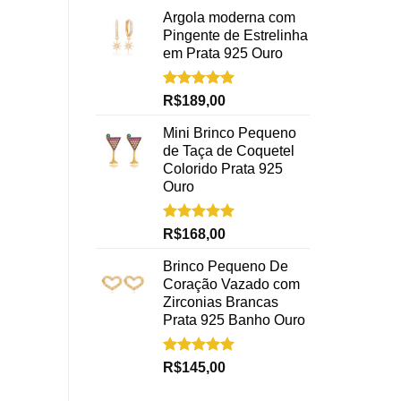
Argola moderna com
Pingente de Estrelinha
em Prata 925 Ouro
Avaliação
R$
189,00
5.00
de 5
Mini Brinco Pequeno
de Taça de Coquetel
Colorido Prata 925
Ouro
Avaliação
R$
168,00
5.00
de 5
Brinco Pequeno De
Coração Vazado com
Zirconias Brancas
Prata 925 Banho Ouro
Avaliação
R$
145,00
5.00
de 5