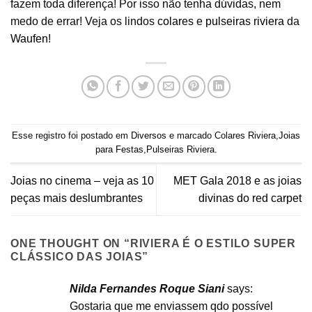
fazem toda diferença! Por isso não tenha dúvidas, nem
medo de errar! Veja os lindos
colares
e
pulseiras riviera
da
Waufen
!
Esse registro foi postado em
Diversos
e marcado
Colares Riviera
,
Joias
para Festas
,
Pulseiras Riviera
.
Joias no cinema – veja as 10
MET Gala 2018 e as joias
peças mais deslumbrantes
divinas do red carpet
ONE THOUGHT ON “
RIVIERA É O ESTILO SUPER
CLÁSSICO DAS JOIAS
”
Nilda Fernandes Roque Siani
says:
Gostaria que me enviassem qdo possível