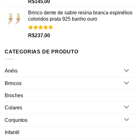
Avaliação
R$
145,00
5.00
de 5
Brinco dente de sabre resina branca espinélios
coloridos prata 925 banho ouro
Avaliação
R$
237,00
5.00
de 5
CATEGORIAS DE PRODUTO
Anéis
Brincos
Broches
Colares
Conjuntos
Infantil