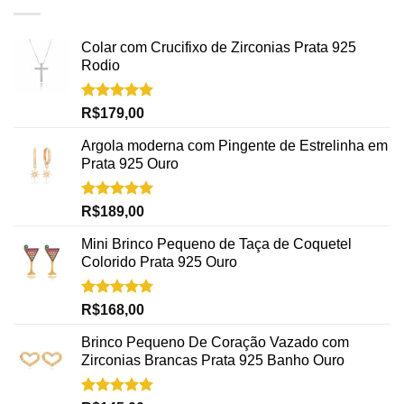
Colar com Crucifixo de Zirconias Prata 925
Rodio
Avaliação
R$
179,00
5.00
de 5
Argola moderna com Pingente de Estrelinha em
Prata 925 Ouro
Avaliação
R$
189,00
5.00
de 5
Mini Brinco Pequeno de Taça de Coquetel
Colorido Prata 925 Ouro
Avaliação
R$
168,00
5.00
de 5
Brinco Pequeno De Coração Vazado com
Zirconias Brancas Prata 925 Banho Ouro