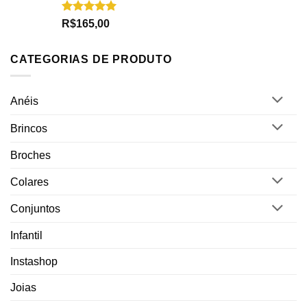
Avaliação
R$
165,00
5.00
de 5
CATEGORIAS DE PRODUTO
Anéis
Brincos
Broches
Colares
Conjuntos
Infantil
Instashop
Joias