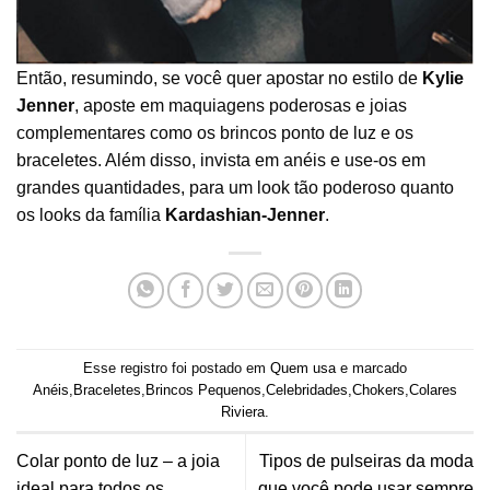
Então, resumindo, se você quer apostar no estilo de
Kylie
Jenner
, aposte em maquiagens poderosas e joias
complementares como os brincos ponto de luz e os
braceletes. Além disso, invista em anéis e use-os em
grandes quantidades, para um look tão poderoso quanto
os looks da família
Kardashian-Jenner
.
Esse registro foi postado em
Quem usa
e marcado
Anéis
,
Braceletes
,
Brincos Pequenos
,
Celebridades
,
Chokers
,
Colares
Riviera
.
Colar ponto de luz – a joia
Tipos de pulseiras da moda
ideal para todos os
que você pode usar sempre