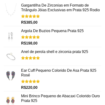
Gargantilha De Zirconias em Formato de
Triângulo Jóias Exclusivas em Prata 925 Rodio
Avaliação
R$
385,00
5.00
de 5
Argola De Buzios Pequena Prata 925
Avaliação
R$
198,00
5.00
de 5
Anel de perola shell e zirconia prata 925
Avaliação
5.00
de 5
Ear Cuff Pequeno Colorido De Asa Prata 925
Rosé
Avaliação
R$
220,00
5.00
de 5
Mini Brinco Pequeno de Abacaxi Colorido Ouro
Prata 925