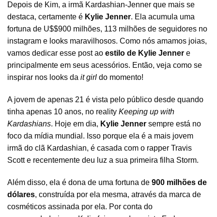
Depois de Kim, a irmã Kardashian-Jenner que mais se
destaca, certamente é
Kylie Jenner
. Ela acumula uma
fortuna de U$$900 milhões, 113 milhões de seguidores no
instagram e looks maravilhosos. Como nós amamos joias,
vamos dedicar esse post ao
estilo de Kylie Jenner
e
principalmente em seus acessórios. Então, veja como se
inspirar nos looks da
it girl
do momento!
A jovem de apenas 21 é vista pelo público desde quando
tinha apenas 10 anos, no reality
Keeping up with
Kardashians
. Hoje em dia,
Kylie Jenner
sempre está no
foco da mídia mundial. Isso porque ela é a mais jovem
irmã do clã Kardashian, é casada com o rapper Travis
Scott e recentemente deu luz a sua primeira filha Storm.
Além disso, ela é dona de uma fortuna de
900 milhões de
dólares
, construída por ela mesma, através da marca de
cosméticos assinada por ela. Por conta do