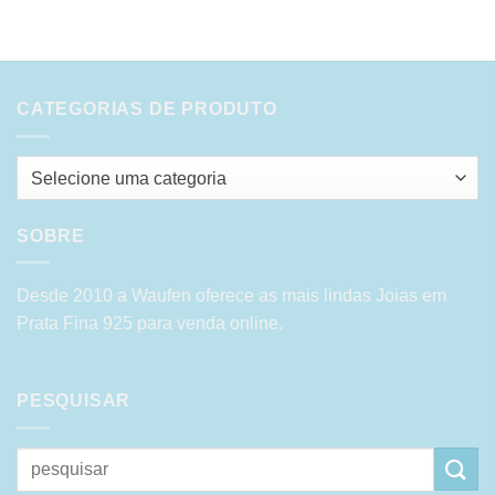
CATEGORIAS DE PRODUTO
Selecione uma categoria
SOBRE
Desde 2010 a Waufen oferece as mais lindas Joias em
Prata Fina 925 para venda online.
PESQUISAR
Pesquisar
por: