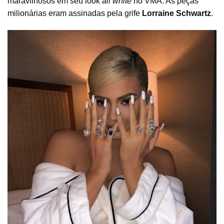
maravilhosos em seu look
all white
no VMA. As peças
milionárias eram assinadas pela grife
Lorraine Schwartz
.