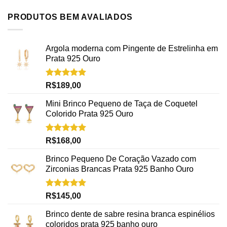
PRODUTOS BEM AVALIADOS
Argola moderna com Pingente de Estrelinha em
Prata 925 Ouro
Avaliação
R$
189,00
5.00
de 5
Mini Brinco Pequeno de Taça de Coquetel
Colorido Prata 925 Ouro
Avaliação
R$
168,00
5.00
de 5
Brinco Pequeno De Coração Vazado com
Zirconias Brancas Prata 925 Banho Ouro
Avaliação
R$
145,00
5.00
de 5
Brinco dente de sabre resina branca espinélios
coloridos prata 925 banho ouro