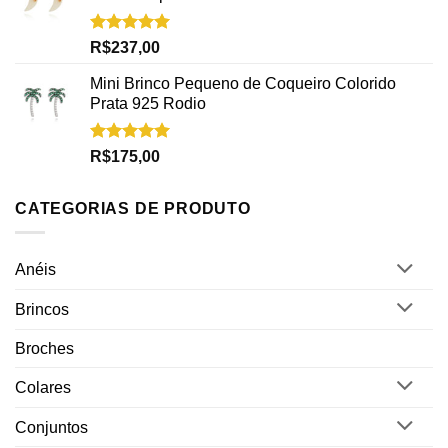
Avaliação
R$
237,00
5.00
de 5
Mini Brinco Pequeno de Coqueiro Colorido
Prata 925 Rodio
Avaliação
R$
175,00
5.00
de 5
CATEGORIAS DE PRODUTO
Anéis
Brincos
Broches
Colares
Conjuntos