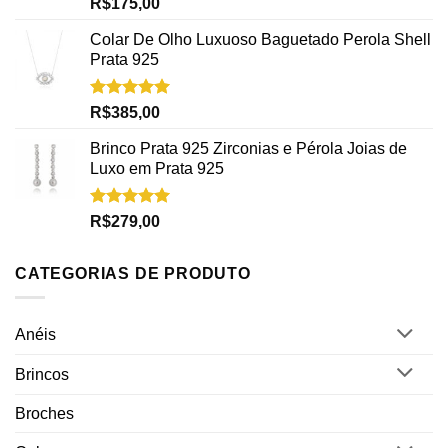
Avaliação
R$
175,00
5.00
de 5
Colar De Olho Luxuoso Baguetado Perola Shell
Prata 925
Avaliação
R$
385,00
5.00
de 5
Brinco Prata 925 Zirconias e Pérola Joias de
Luxo em Prata 925
Avaliação
R$
279,00
5.00
de 5
CATEGORIAS DE PRODUTO
Anéis
Brincos
Broches