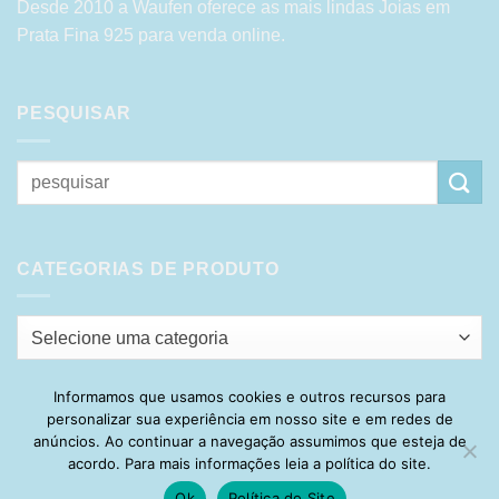
Desde 2010 a Waufen oferece as mais lindas Joias em
Prata Fina 925 para venda online.
PESQUISAR
Pesquisar
por:
CATEGORIAS DE PRODUTO
Selecione uma categoria
Informamos que usamos cookies e outros recursos para
personalizar sua experiência em nosso site e em redes de
Visa
PayPal
Stripe
MasterCard
Cash
anúncios. Ao continuar a navegação assumimos que esteja de
On
acordo. Para mais informações leia a política do site.
HOME
SOBRE
POLÍTICA DE PRIVACIDADE
ENTREGA
Delivery
TROCA E DEVOLUÇÃO
GARANTIA
FAQ
CARRINHO
Ok
Política do Site
MINHA CONTA
CONTATO