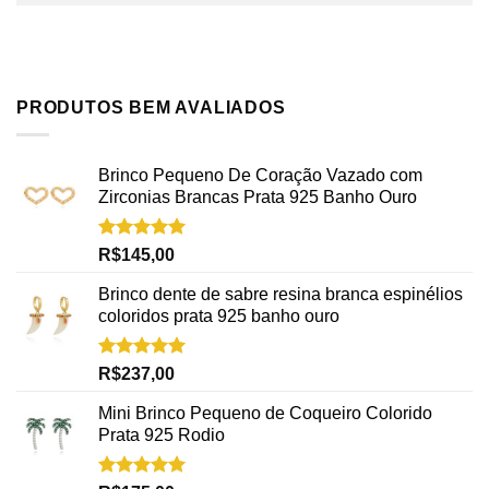
PRODUTOS BEM AVALIADOS
Brinco Pequeno De Coração Vazado com
Zirconias Brancas Prata 925 Banho Ouro
Avaliação
R$
145,00
5.00
de 5
Brinco dente de sabre resina branca espinélios
coloridos prata 925 banho ouro
Avaliação
R$
237,00
5.00
de 5
Mini Brinco Pequeno de Coqueiro Colorido
Prata 925 Rodio