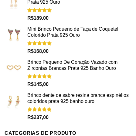
Prata 925 Ouro
Avaliação
R$
189,00
5.00
de 5
Mini Brinco Pequeno de Taça de Coquetel
Colorido Prata 925 Ouro
Avaliação
R$
168,00
5.00
de 5
Brinco Pequeno De Coração Vazado com
Zirconias Brancas Prata 925 Banho Ouro
Avaliação
R$
145,00
5.00
de 5
Brinco dente de sabre resina branca espinélios
coloridos prata 925 banho ouro
Avaliação
R$
237,00
5.00
de 5
CATEGORIAS DE PRODUTO