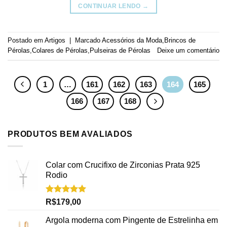
CONTINUAR LENDO
→
Postado em
Artigos
|
Marcado
Acessórios da Moda
,
Brincos de
Pérolas
,
Colares de Pérolas
,
Pulseiras de Pérolas
Deixe um comentário
1
…
161
162
163
164
165
166
167
168
PRODUTOS BEM AVALIADOS
Colar com Crucifixo de Zirconias Prata 925
Rodio
Avaliação
R$
179,00
5.00
de 5
Argola moderna com Pingente de Estrelinha em