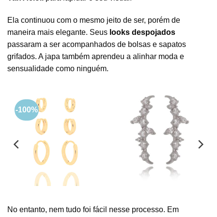
Ela continuou com o mesmo jeito de ser, porém de
maneira mais elegante. Seus
looks despojados
passaram a ser acompanhados de bolsas e sapatos
grifados. A japa também aprendeu a alinhar moda e
sensualidade como ninguém.
-100%
Ear hook luxuoso
Trio De Argolinhas
cravejado zirconias
Douradas Banho De Ouro
brancas Banho Rodio
O
O
R$
119,00
R$
0,00
R$
144,00
preço
preço
original
atual
era:
é:
R$119,00.
R$0,00.
No entanto, nem tudo foi fácil nesse processo. Em