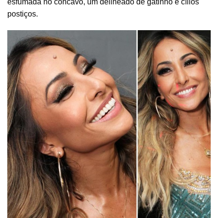
esfumada no côncavo, um delineado de gatinho e cílios
postiços.