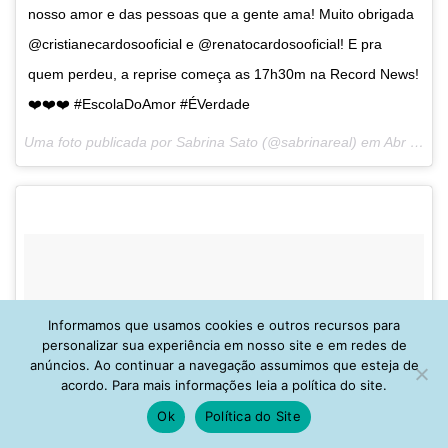
nosso amor e das pessoas que a gente ama! Muito obrigada
@cristianecardosooficial e @renatocardosooficial! E pra
quem perdeu, a reprise começa as 17h30m na Record News!
❤️❤️❤️ #EscolaDoAmor #ÉVerdade
Uma foto publicada por Sabrina Sato (@sabrinareal) em
Abr 30, 2016 às 1:27 PDT
Informamos que usamos cookies e outros recursos para
personalizar sua experiência em nosso site e em redes de
anúncios. Ao continuar a navegação assumimos que esteja de
acordo. Para mais informações leia a política do site.
Ok
Política do Site