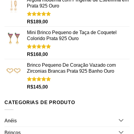
Prata 925 Ouro
Avaliação
R$
189,00
5.00
de 5
Mini Brinco Pequeno de Taça de Coquetel
Colorido Prata 925 Ouro
Avaliação
R$
168,00
5.00
de 5
Brinco Pequeno De Coração Vazado com
Zirconias Brancas Prata 925 Banho Ouro
Avaliação
R$
145,00
5.00
de 5
CATEGORIAS DE PRODUTO
Anéis
Brincos