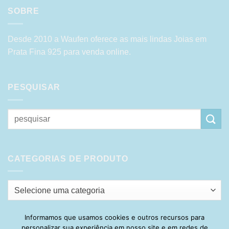
SOBRE
Desde 2010 a Waufen oferece as mais lindas Joias em
Prata Fina 925 para venda online.
PESQUISAR
Pesquisar
por:
CATEGORIAS DE PRODUTO
Selecione uma categoria
Informamos que usamos cookies e outros recursos para
personalizar sua experiência em nosso site e em redes de
Visa
PayPal
Stripe
MasterCard
Cash