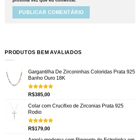
PRODUTOS BEM AVALIADOS
Gargantilha De Zirconinhas Coloridas Prata 925
Banho Ouro 18K
Avaliação
R$
385,00
5.00
de 5
Colar com Crucifixo de Zirconias Prata 925
Rodio
Avaliação
R$
179,00
5.00
de 5
Argola moderna com Pingente de Estrelinha em