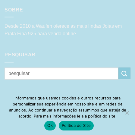
SOBRE
Desde 2010 a Waufen oferece as mais lindas Joias em
Prata Fina 925 para venda online.
PESQUISAR
Pesquisar
por:
CATEGORIAS DE PRODUTO
Informamos que usamos cookies e outros recursos para
personalizar sua experiência em nosso site e em redes de
anúncios. Ao continuar a navegação assumimos que esteja de
Selecione uma categoria
acordo. Para mais informações leia a política do site.
Ok
Política do Site