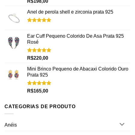
Avaliação
R$
198,00
5.00
de 5
Anel de perola shell e zirconia prata 925
Avaliação
5.00
de 5
Ear Cuff Pequeno Colorido De Asa Prata 925
Rosé
Avaliação
R$
220,00
5.00
de 5
Mini Brinco Pequeno de Abacaxi Colorido Ouro
Prata 925
Avaliação
R$
165,00
5.00
de 5
CATEGORIAS DE PRODUTO
Anéis