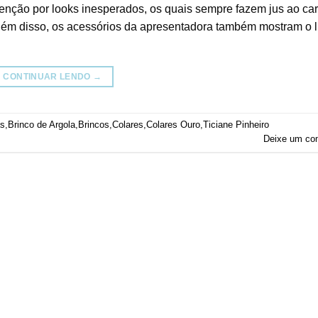
tenção por looks inesperados, os quais sempre fazem jus ao ca
 Além disso, os acessórios da apresentadora também mostram o 
CONTINUAR LENDO
→
as
,
Brinco de Argola
,
Brincos
,
Colares
,
Colares Ouro
,
Ticiane Pinheiro
Deixe um co