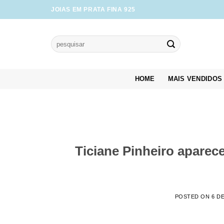
Skip
JOIAS EM PRATA FINA 925
to
content
Pesquisar
por:
HOME
MAIS VENDIDOS
Ticiane Pinheiro aparece
POSTED ON
6 D