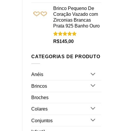
5.00
de 5
Brinco Pequeno De
Coração Vazado com
Zirconias Brancas
Prata 925 Banho Ouro
Avaliação
R$
145,00
5.00
de 5
CATEGORIAS DE PRODUTO
Anéis
Brincos
Broches
Colares
Conjuntos