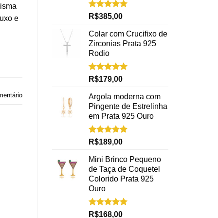
risma
Avaliação
R$
385,00
luxo e
5.00
de 5
Colar com Crucifixo de
Zirconias Prata 925
Rodio
Avaliação
R$
179,00
5.00
de 5
mentário
Argola moderna com
Pingente de Estrelinha
em Prata 925 Ouro
Avaliação
R$
189,00
5.00
de 5
Mini Brinco Pequeno
de Taça de Coquetel
Colorido Prata 925
Ouro
Avaliação
R$
168,00