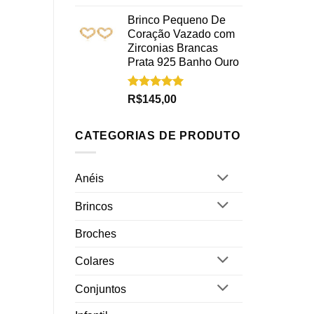
5.00
de 5
Brinco Pequeno De
Coração Vazado com
Zirconias Brancas
Prata 925 Banho Ouro
Avaliação
R$
145,00
5.00
de 5
CATEGORIAS DE PRODUTO
Anéis
Brincos
Broches
Colares
Conjuntos