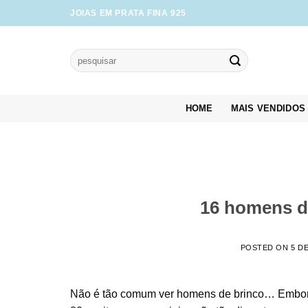
Skip
JOIAS EM PRATA FINA 925
to
content
Pesquisar
por:
HOME
MAIS VENDIDOS
16 homens de
POSTED ON
5 D
Não é tão comum ver homens de brinco… Embora