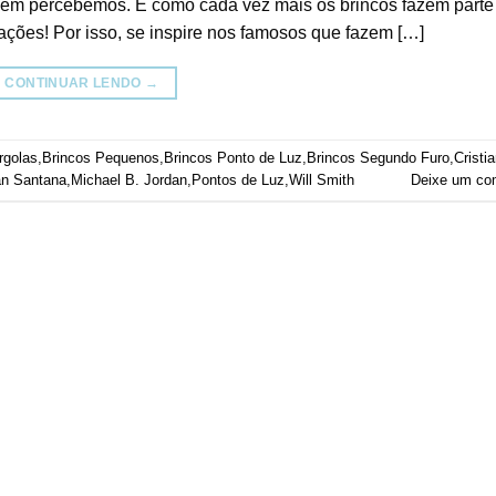
e nem percebemos. E como cada vez mais os brincos fazem parte
ações! Por isso, se inspire nos famosos que fazem […]
CONTINUAR LENDO
→
rgolas
,
Brincos Pequenos
,
Brincos Ponto de Luz
,
Brincos Segundo Furo
,
Cristi
n Santana
,
Michael B. Jordan
,
Pontos de Luz
,
Will Smith
Deixe um co