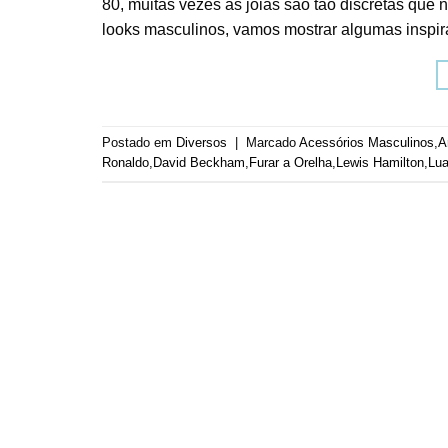
80, muitas vezes as joias são tão discretas qu
looks masculinos, vamos mostrar algumas inspir
Postado em
Diversos
|
Marcado
Acessórios Masculinos
,
A
Ronaldo
,
David Beckham
,
Furar a Orelha
,
Lewis Hamilton
,
Lua