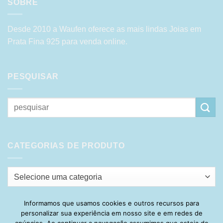
SOBRE
Desde 2010 a Waufen oferece as mais lindas Joias em
Prata Fina 925 para venda online.
PESQUISAR
Pesquisar
por:
CATEGORIAS DE PRODUTO
Selecione uma categoria
Informamos que usamos cookies e outros recursos para
personalizar sua experiência em nosso site e em redes de
Visa
PayPal
Stripe
MasterCard
Cash
anúncios. Ao continuar a navegação assumimos que esteja de