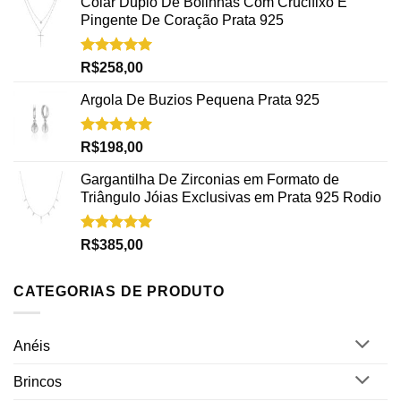
Colar Duplo De Bolinhas Com Crucifixo E
Pingente De Coração Prata 925
Avaliação
R$
258,00
5.00
de 5
Argola De Buzios Pequena Prata 925
Avaliação
R$
198,00
5.00
de 5
Gargantilha De Zirconias em Formato de
Triângulo Jóias Exclusivas em Prata 925 Rodio
Avaliação
R$
385,00
5.00
de 5
CATEGORIAS DE PRODUTO
Anéis
Brincos