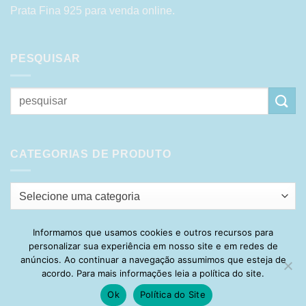
Prata Fina 925 para venda online.
PESQUISAR
Pesquisar
por:
CATEGORIAS DE PRODUTO
Selecione uma categoria
Informamos que usamos cookies e outros recursos para
personalizar sua experiência em nosso site e em redes de
Visa
PayPal
Stripe
MasterCard
Cash
anúncios. Ao continuar a navegação assumimos que esteja de
On
acordo. Para mais informações leia a política do site.
HOME
SOBRE
POLÍTICA DE PRIVACIDADE
ENTREGA
Delivery
TROCA E DEVOLUÇÃO
GARANTIA
FAQ
CARRINHO
Ok
Política do Site
MINHA CONTA
CONTATO