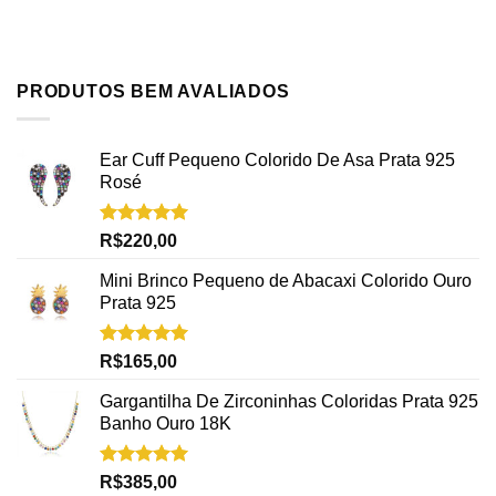
PRODUTOS BEM AVALIADOS
Ear Cuff Pequeno Colorido De Asa Prata 925
Rosé
Avaliação
R$
220,00
5.00
de 5
Mini Brinco Pequeno de Abacaxi Colorido Ouro
Prata 925
Avaliação
R$
165,00
5.00
de 5
Gargantilha De Zirconinhas Coloridas Prata 925
Banho Ouro 18K
Avaliação
R$
385,00