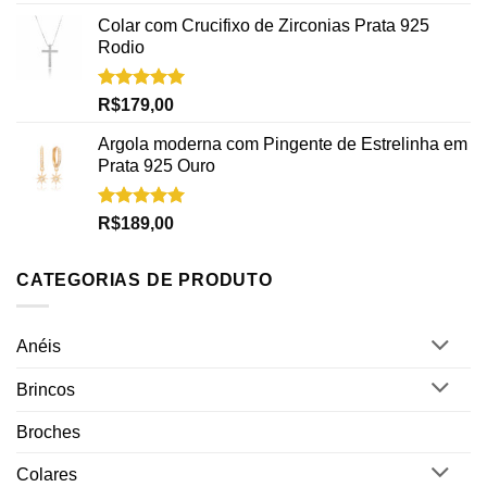
5.00
de 5
Colar com Crucifixo de Zirconias Prata 925
Rodio
Avaliação
R$
179,00
5.00
de 5
Argola moderna com Pingente de Estrelinha em
Prata 925 Ouro
Avaliação
R$
189,00
5.00
de 5
CATEGORIAS DE PRODUTO
Anéis
Brincos
Broches
Colares