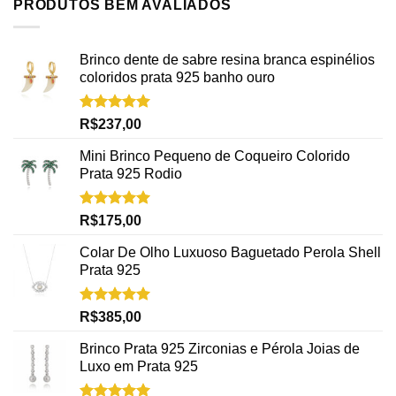
PRODUTOS BEM AVALIADOS
Brinco dente de sabre resina branca espinélios
coloridos prata 925 banho ouro
Avaliação
R$
237,00
5.00
de 5
Mini Brinco Pequeno de Coqueiro Colorido
Prata 925 Rodio
Avaliação
R$
175,00
5.00
de 5
Colar De Olho Luxuoso Baguetado Perola Shell
Prata 925
Avaliação
R$
385,00
5.00
de 5
Brinco Prata 925 Zirconias e Pérola Joias de
Luxo em Prata 925