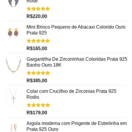
Rosé
Avaliação
R$
220,00
5.00
de 5
Mini Brinco Pequeno de Abacaxi Colorido Ouro
Prata 925
Avaliação
R$
165,00
5.00
de 5
Gargantilha De Zirconinhas Coloridas Prata 925
Banho Ouro 18K
Avaliação
R$
385,00
5.00
de 5
Colar com Crucifixo de Zirconias Prata 925
Rodio
Avaliação
R$
179,00
5.00
de 5
Argola moderna com Pingente de Estrelinha em
Prata 925 Ouro