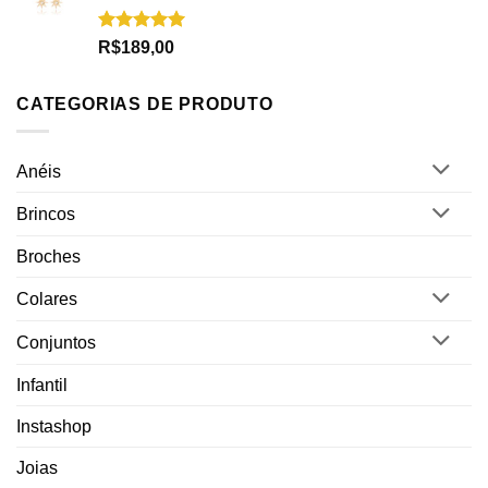
Avaliação
R$
189,00
5.00
de 5
CATEGORIAS DE PRODUTO
Anéis
Brincos
Broches
Colares
Conjuntos
Infantil
Instashop
Joias