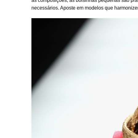
as composições, as bolsinhas pequenas são práti
necessários. Aposte em modelos que harmonizem