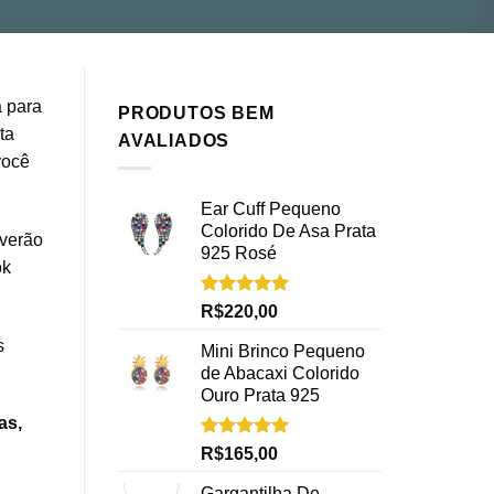
a para
PRODUTOS BEM
ta
AVALIADOS
você
Ear Cuff Pequeno
Colorido De Asa Prata
 verão
925 Rosé
ok
Avaliação
R$
220,00
5.00
de 5
s
Mini Brinco Pequeno
de Abacaxi Colorido
Ouro Prata 925
as,
Avaliação
R$
165,00
5.00
de 5
Gargantilha De