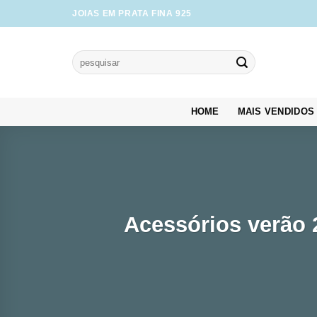
Skip
JOIAS EM PRATA FINA 925
to
content
Pesquisar
por:
HOME
MAIS VENDIDOS
Acessórios verão 