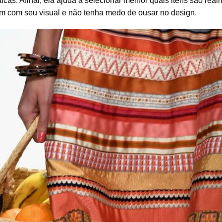
cas. Afinal, ela ajuda a selecionar melhor quais itens são real
 com seu visual e não tenha medo de ousar no design.