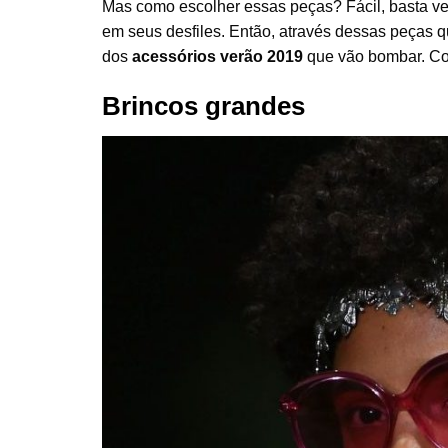
Mas como escolher essas peças? Fácil, basta ve
em seus desfiles. Então, através dessas peças
dos
acessórios verão 2019
que vão bombar. Con
Brincos grandes