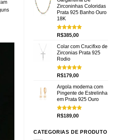
aram
Zirconinhas Coloridas
guns
Prata 925 Banho Ouro
18K
Avaliação
R$
385,00
5.00
de 5
Colar com Crucifixo de
Zirconias Prata 925
Rodio
Avaliação
R$
179,00
5.00
de 5
Argola moderna com
Pingente de Estrelinha
em Prata 925 Ouro
Avaliação
R$
189,00
5.00
de 5
CATEGORIAS DE PRODUTO