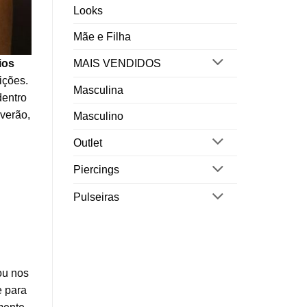
Looks
Mãe e Filha
MAIS VENDIDOS
ios
ições.
Masculina
dentro
 verão,
Masculino
Outlet
Piercings
Pulseiras
ou nos
e para