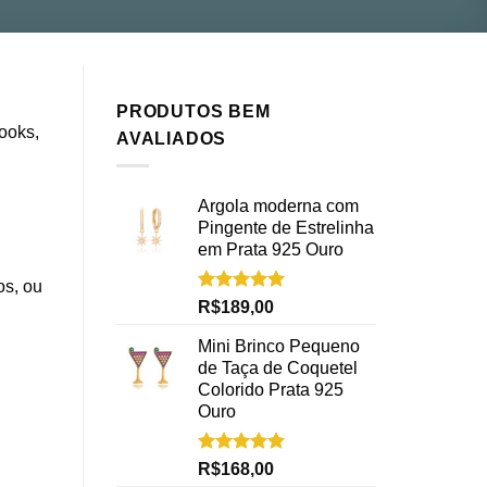
PRODUTOS BEM
ooks,
AVALIADOS
Argola moderna com
Pingente de Estrelinha
em Prata 925 Ouro
os, ou
Avaliação
R$
189,00
5.00
de 5
Mini Brinco Pequeno
de Taça de Coquetel
Colorido Prata 925
Ouro
Avaliação
R$
168,00
5.00
de 5