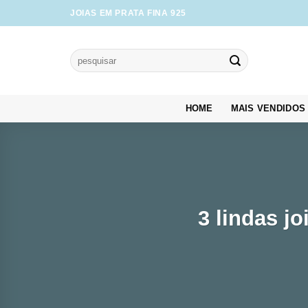
Skip
JOIAS EM PRATA FINA 925
to
content
Pesquisar
por:
HOME
MAIS VENDIDOS
3 lindas j