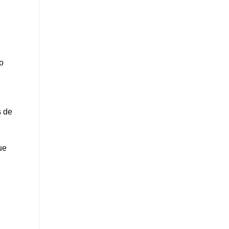
o
s de
ue