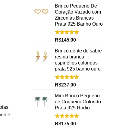
Brinco Pequeno De
Coração Vazado com
Zirconias Brancas
Prata 925 Banho Ouro
Avaliação
R$
145,00
5.00
de 5
Brinco dente de sabre
resina branca
espinélios coloridos
prata 925 banho ouro
Avaliação
R$
237,00
5.00
de 5
Mini Brinco Pequeno
de Coqueiro Colorido
oias
Prata 925 Rodio
ado e
Avaliação
R$
175,00
5.00
de 5