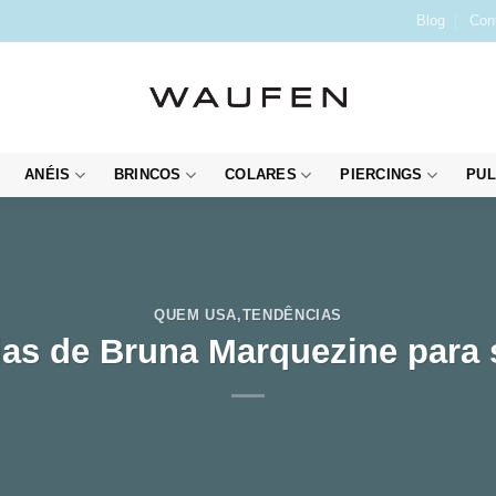
Blog
Con
ANÉIS
BRINCOS
COLARES
PIERCINGS
PUL
QUEM USA
,
TENDÊNCIAS
oias de Bruna Marquezine para s