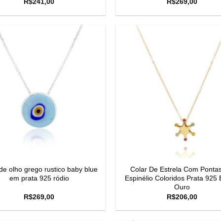
R$
241,00
R$
269,00
de olho grego rustico baby blue
Colar De Estrela Com Ponta
em prata 925 ródio
Espinélio Coloridos Prata 925
Ouro
R$
269,00
R$
206,00