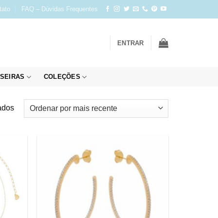
tato
FAQ – Dúvidas Frequentes
ENTRAR
SEIRAS
COLEÇÕES
Classificado
ados
por
mais
recente