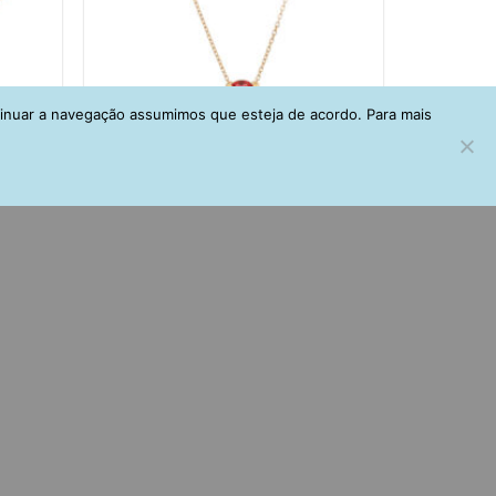
tinuar a navegação assumimos que esteja de acordo. Para mais
alina
Colar Prata 925 Oval Rubelita Banho
ho Ouro
Ouro Joias Delicadas
R$
185,00