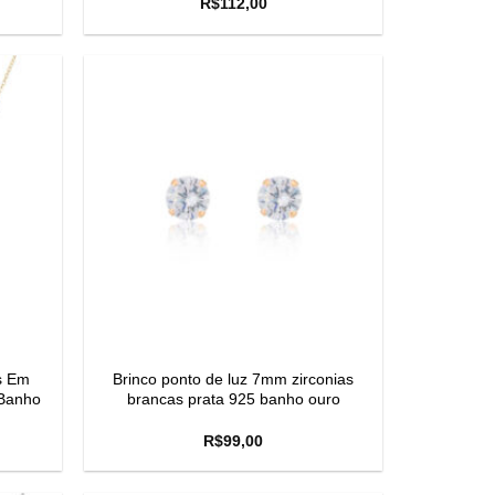
R$
112,00
s Em
Brinco ponto de luz 7mm zirconias
 Banho
brancas prata 925 banho ouro
R$
99,00