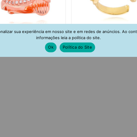
alizar sua experiência em nosso site e em redes de anúncios. Ao con
informações leia a política do site.
Ok
Política do Site
ng Olho Grego Cravejado Com 1
Piercing Falso Zirconias Turm
ia Safira Prata 925 Banho Ouro
Prata 925 Joias Modernas Ban
Rose (unitário)
(unitário)
R$
153,00
R$
108,00