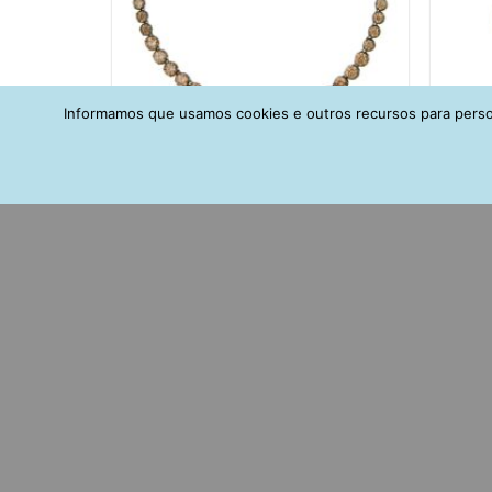
Informamos que usamos cookies e outros recursos para person
Colar Riviera Semijóia Zirconias
Pierci
Champagne Ródio Negro
Zircon
R$
399,00