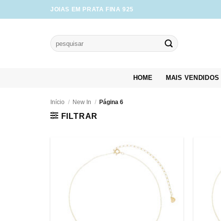
Skip
JOIAS EM PRATA FINA 925
to
content
Pesquisar
por:
HOME
MAIS VENDIDOS
Início
/
New In
/
Página 6
FILTRAR