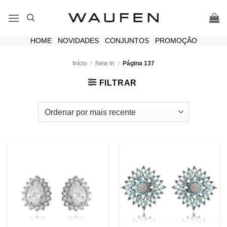
Skip
to
content
HOME
|
NOVIDADES
|
CONJUNTOS
|
PROMOÇÃO
Início
/
New In
/
Página 137
FILTRAR